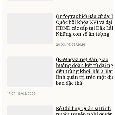
(Infographic) Bầu cử đại b
Quốc hội khóa XVI và đại 
HĐND các cấp tại Đắk Lắk
Những con số ấn tượng
20:03, 16/03/2026
(E-Magazine) Bản giao
hưởng đoàn kết từ đại ng
đến trùng khơi. Bài 2: Bản
lĩnh quản trị trên một địa
bàn đặc thù
17:04, 16/03/2026
Bộ Chỉ huy Quân sự tỉnh
tuyên truyền nghị quyết 