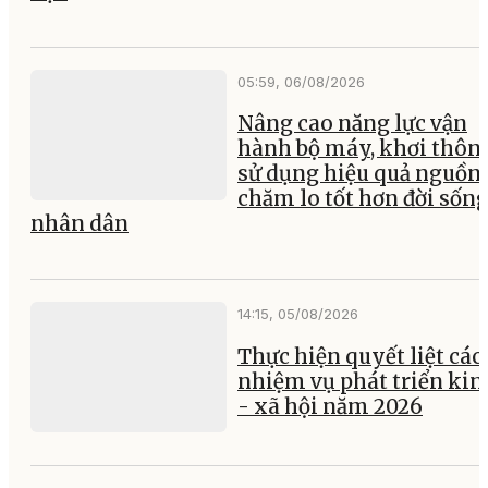
05:59, 06/08/2026
Nâng cao năng lực vận
hành bộ máy, khơi thông
sử dụng hiệu quả nguồn 
chăm lo tốt hơn đời sốn
nhân dân
14:15, 05/08/2026
Thực hiện quyết liệt các
nhiệm vụ phát triển kin
- xã hội năm 2026