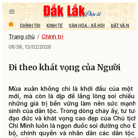
CHÍNH TRỊ
KINH TẾ
VĂN HÓA - XÃ HỘI
ĐẤT VÀ NGƯỜ
Trang chủ
Chính trị
08:38, 13/02/2026
Đi theo khát vọng của Người
Mùa xuân không chỉ là khởi đầu của một 
mới, mà còn là dịp để lắng lòng soi chiếu
những giá trị bền vững làm nên sức mạnh
sinh của dân tộc.
Trong dòng chảy ấy, tư tư
đạo đức và khát vọng cao đẹp của Chủ tịc
Chí Minh luôn là ngọn đuốc soi đường cho 
bộ, chính quyền và nhân dân các dân tộc 