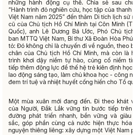
những hành động cụ thể. Chia sẻ sau chu
“Hành trình đỏ nghiên cứu, học tập của thanh 
Việt Nam năm 2025” đến thăm Di tích lịch sử n
cũ của Chủ tịch Hồ Chí Minh tại Côn Minh (T
Quốc), anh Lê Dương Bá Ước, Phó Chủ tịc
ban MTTQ Việt Nam, Bí thư Xã Đoàn Hòa Phú
tỏ: Đó không chỉ là chuyến đi về nguồn, theo 
chân của Chủ tịch Hồ Chí Minh, mà còn là 
trình khơi dậy niềm tự hào, củng cố niềm ti
tiếp thêm động lực để thế hệ trẻ kiên định học 
lao động sáng tạo, làm chủ khoa học - công n
đem trí tuệ và nhiệt huyết cống hiến cho Tổ qu
Một mùa xuân mới đang đến. Đi theo khát 
của Người, Đắk Lắk vững tin bước tiếp trên
đường phát triển nhanh, bền vững và giàu
sắc, góp phần cùng cả nước hiện thực hóa
nguyện thiêng liêng: xây dựng một Việt Nam 