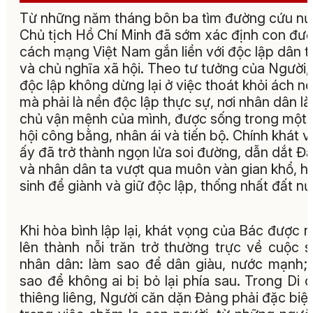
Từ những năm tháng bôn ba tìm đường cứu nư
Chủ tịch Hồ Chí Minh đã sớm xác định con đư
cách mạng Việt Nam gắn liền với độc lập dân t
và chủ nghĩa xã hội. Theo tư tưởng của Người,
độc lập không dừng lại ở việc thoát khỏi ách nô 
mà phải là nền độc lập thực sự, nơi nhân dân l
chủ vận mệnh của mình, được sống trong một 
hội công bằng, nhân ái và tiến bộ. Chính khát 
ấy đã trở thành ngọn lửa soi đường, dẫn dắt Đ
và nhân dân ta vượt qua muôn vàn gian khổ, h
sinh để giành và giữ độc lập, thống nhất đất nư
Khi hòa bình lập lại, khát vọng của Bác được 
lên thành nỗi trăn trở thường trực về cuộc 
nhân dân: làm sao để dân giàu, nước mạnh;
sao để không ai bị bỏ lại phía sau. Trong Di 
thiêng liêng, Người căn dặn Đảng phải đặc biệt