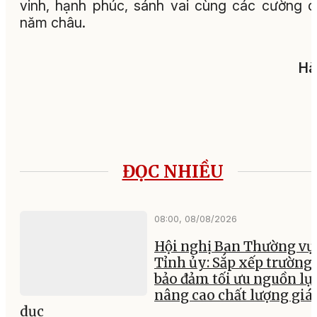
vinh, hạnh phúc, sánh vai cùng các cường 
năm châu.
Hà
ĐỌC NHIỀU
08:00, 08/08/2026
Hội nghị Ban Thường vụ
Tỉnh ủy: Sắp xếp trường 
bảo đảm tối ưu nguồn lực
nâng cao chất lượng giá
dục