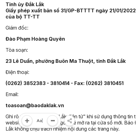
Tỉnh ủy Đắk Lắk
Giấy phép xuất bản số 31/GP-BTTTT ngày 21/01/2022
của bộ TT-TT
Giám đốc:
Đào Phạm Hoàng Quyên
Tòa soạn:
23 Lê Duẩn, phường Buôn Ma Thuột, tỉnh Đắk Lắk
Điện thoại:
(0262) 3852383 - 3810414 - Fax: (0262) 3810451
Email:
toasoan@baodaklak.vn
Ghi rõ nguồn "Báo Đắk Lắk điện tử" khi sử dụng thông tin t
website này. Các trang ngoài sẽ mở ra tại cửa sổ mới. Báo 
Lắk không chịu trách nhiệm nội dung các trang này.