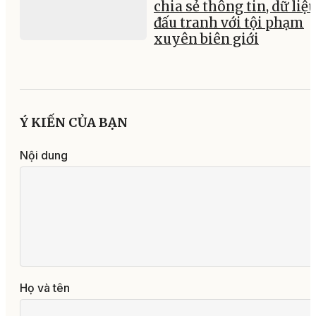
chia sẻ thông tin, dữ liệ
đấu tranh với tội phạm
xuyên biên giới
Ý KIẾN CỦA BẠN
Nội dung
Họ và tên