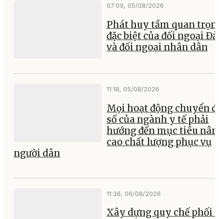
07:09, 05/08/2026
Phát huy tầm quan trọn
đặc biệt của đối ngoại Đ
và đối ngoại nhân dân
11:18, 05/08/2026
Mọi hoạt động chuyển đ
số của ngành y tế phải
hướng đến mục tiêu nân
cao chất lượng phục vụ
người dân
11:36, 06/08/2026
Xây dựng quy chế phối 