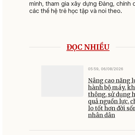
mình, tham gia xây dựng Đảng, chính
các thế hệ trẻ học tập và noi theo.
ĐỌC NHIỀU
05:59, 06/08/2026
Nâng cao năng l
hành bộ máy, kh
thông, sử dụng 
quả nguồn lực, 
lo tốt hơn đời số
nhân dân