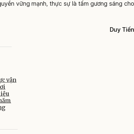
 quyền vững mạnh, thực sự là tấm gương sáng ch
Duy Tiế
ực vận
ơi
hiệu
chăm
ng