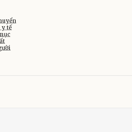
chuyển
 y tế
 mục
ất
gười