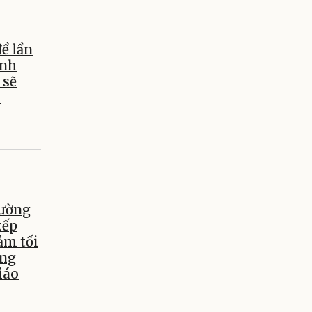
ề lần
ỉnh
 sẽ
y
hường
xếp
ảm tối
âng
iáo