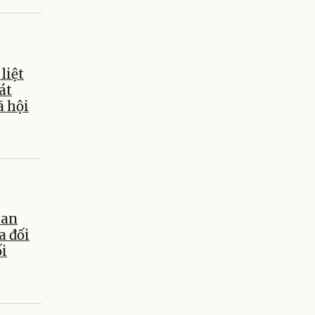
liệt
át
ã hội
uan
a đối
ối