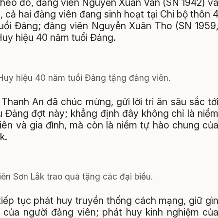
Theo đó, đảng viên Nguyễn Xuân Vân (SN 1942) v
cả hai đảng viên đang sinh hoạt tại Chi bộ thôn 
uổi Đảng; đảng viên Nguyễn Xuân Tho (SN 1959
Huy hiệu 40 năm tuổi Đảng.
Huy hiệu 40 năm tuổi Đảng tặng đảng viên.
 Thanh An đã chúc mừng, gửi lời tri ân sâu sắc tớ
u Đảng đợt này; khẳng định đây không chỉ là niề
iên và gia đình, mà còn là niềm tự hào chung củ
k.
ên Sơn Lắk trao quà tặng các đại biểu.
iếp tục phát huy truyền thống cách mạng, giữ gì
ị của người đảng viên; phát huy kinh nghiệm củ