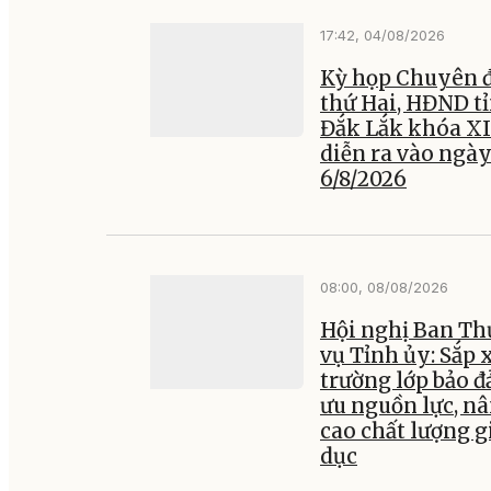
17:42, 04/08/2026
Kỳ họp Chuyên đ
thứ Hai, HĐND t
Đắk Lắk khóa XI
diễn ra vào ngà
6/8/2026
08:00, 08/08/2026
Hội nghị Ban T
vụ Tỉnh ủy: Sắp 
trường lớp bảo đ
ưu nguồn lực, n
cao chất lượng g
dục