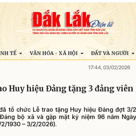
INH TẾ
VĂN HÓA - XÃ HỘI
ĐẤT VÀ NGƯỜI
17:44, 03/02/2026
ao Huy hiệu Đảng tặng 3 đảng viên
đã tổ chức Lễ trao tặng Huy hiệu Đảng đợt 3/
i Đảng bộ xã và gặp mặt kỷ niệm 96 năm Ngà
/2/1930 – 3/2/2026).