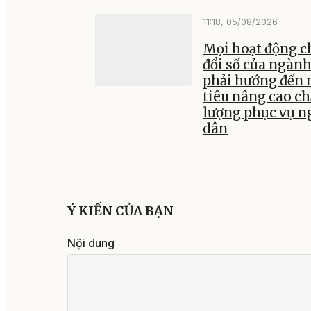
11:18, 05/08/2026
Mọi hoạt động 
đổi số của ngành
phải hướng đến
tiêu nâng cao ch
lượng phục vụ n
dân
Ý KIẾN CỦA BẠN
Nội dung