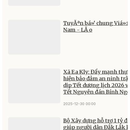
TuyĂªn bá»‘ chung Viá»‡
Nam - LĂ o
Xã Ea Kly: Đẩy mạnh thực
hiện bảo đảm an ninh trật
dịp Tết dương lịch 2026 v
Tết Nguyên đán Bính Ng
2025-12-30 00:00
Bộ Xây dựng hỗ trợ 1 tỷ đ
giúp người dân Đắk Lắk 