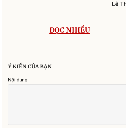
Lê Th
ĐỌC NHIỀU
Ý KIẾN CỦA BẠN
Nội dung