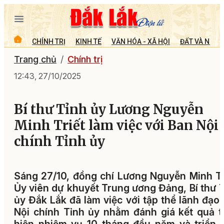
CHÍNH TRỊ
KINH TẾ
VĂN HÓA - XÃ HỘI
ĐẤT VÀ NGƯỜ
Trang chủ
Chính trị
12:43, 27/10/2025
Bí thư Tỉnh ủy Lương Nguyễn
Minh Triết làm việc với Ban Nội
chính Tỉnh ủy
Sáng 27/10, đồng chí Lương Nguyễn Minh Tr
Ủy viên dự khuyết Trung ương Đảng, Bí thư 
ủy Đắk Lắk đã làm việc với tập thể lãnh đạo
Nội chính Tỉnh ủy nhằm đánh giá kết quả 