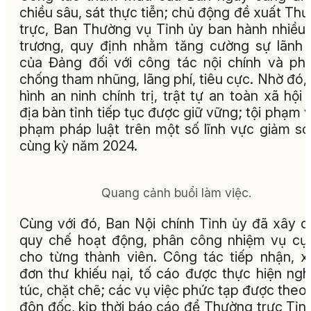
chiều sâu, sát thực tiễn; chủ động đề xuất Th
trực, Ban Thường vụ Tỉnh ủy ban hành nhiều
trương, quy định nhằm tăng cường sự lãnh
của Đảng đối với công tác nội chính và ph
chống tham nhũng, lãng phí, tiêu cực. Nhờ đó, 
hình an ninh chính trị, trật tự an toàn xã hội 
địa bàn tỉnh tiếp tục được giữ vững; tội phạm v
phạm pháp luật trên một số lĩnh vực giảm so
cùng kỳ năm 2024.
Quang cảnh buổi làm việc.
Cùng với đó, Ban Nội chính Tỉnh ủy đã xây 
quy chế hoạt động, phân công nhiệm vụ cụ
cho từng thành viên. Công tác tiếp nhận, x
đơn thư khiếu nại, tố cáo được thực hiện ng
túc, chặt chẽ; các vụ việc phức tạp được theo 
đôn đốc, kịp thời báo cáo để Thường trực Tỉn