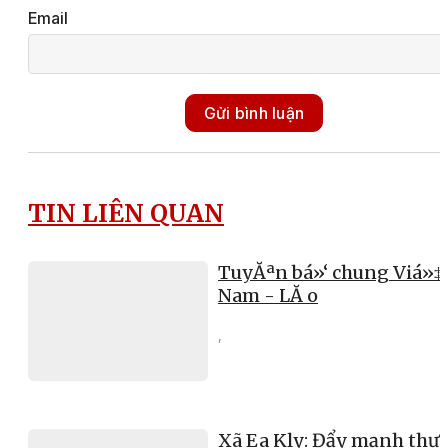
Email
Gửi bình luận
TIN LIÊN QUAN
TuyĂªn bá»‘ chung Viá»‡
Nam - LĂ o
,
Xã Ea Kly: Đẩy mạnh thực