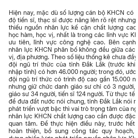
Hiện nay, mặc dù số lượng cán bộ KHCN có t
độ tiến sĩ, thạc sĩ được nâng lên rõ rệt nhưng
thiếu nguồn nhân lực kế cận chất lượng cao
học hàm, học vị, nhất là trong các lĩnh vực 
ưu tiên, lĩnh vực công nghệ cao. Bên cạnh
nhân lực KHCN phân bố không đều giữa các
vị, địa phương. Theo số liệu thống kê chưa đầy
đội ngũ trí thức của tỉnh Đắk Lắk (trước khi
nhập tỉnh) có hơn 46.000 người; trong đó, ước 
đội ngũ trí thức có trình độ cao gần 15.000 n
nhưng giữ chức danh giáo sư chỉ có 3 người,
giáo sư 34 người, tiến sĩ 124 người. Từ thực tế 
để đưa đất nước nói chung, tỉnh Đắk Lắk nói r
phát triển vượt bậc thì vai trò trọng tâm của n
nhân lực KHCN chất lượng cao cần được đặc 
quan tâm. Để thực hiện điều này, trước hết
hoàn thiện, bổ sung công tác quy hoạch,