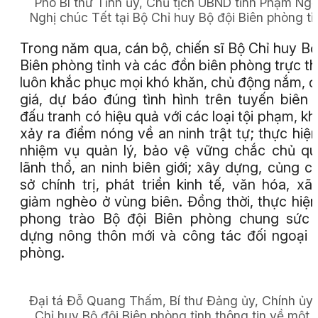
Phó Bí thư Tỉnh ủy, Chủ tịch UBND tỉnh Phạm Ng
Nghị chúc Tết tại Bộ Chỉ huy Bộ đội Biên phòng tỉ
Trong năm qua, cán bộ, chiến sĩ Bộ Chỉ huy Bộ
Biên phòng tỉnh và các đồn biên phòng trực t
luôn khắc phục mọi khó khăn, chủ động nắm, 
giá, dự báo đúng tình hình trên tuyến biên g
đấu tranh có hiệu quả với các loại tội phạm, k
xảy ra điểm nóng về an ninh trật tự; thực hiện
nhiệm vụ quản lý, bảo vệ vững chắc chủ q
lãnh thổ, an ninh biên giới; xây dựng, củng c
sở chính trị, phát triển kinh tế, văn hóa, xã 
giảm nghèo ở vùng biên. Đồng thời, thực hiện
phong trào Bộ đội Biên phòng chung sức 
dựng nông thôn mới và công tác đối ngoại 
phòng.
Đại tá Đỗ Quang Thấm, Bí thư Đảng ủy, Chính ủy
Chỉ huy Bộ đội Biên phòng tỉnh thông tin về một 