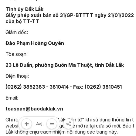
Tỉnh ủy Đắk Lắk
Giấy phép xuất bản số 31/GP-BTTTT ngày 21/01/2022
của bộ TT-TT
Giám đốc:
Đào Phạm Hoàng Quyên
Tòa soạn:
23 Lê Duẩn, phường Buôn Ma Thuột, tỉnh Đắk Lắk
Điện thoại:
(0262) 3852383 - 3810414 - Fax: (0262) 3810451
Email:
toasoan@baodaklak.vn
Ghi rõ nguồn "Báo Đắk Lắk điện tử" khi sử dụng thông tin t
website này. Các trang ngoài sẽ mở ra tại cửa sổ mới. Báo 
Lắk không chịu trách nhiệm nội dung các trang này.