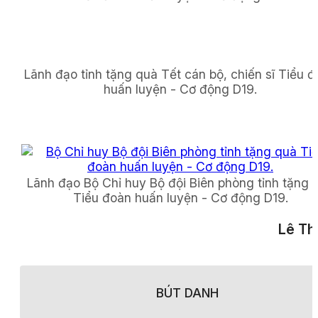
Lãnh đạo tỉnh tặng quà Tết cán bộ, chiến sĩ Tiểu 
huấn luyện - Cơ động D19.
Lãnh đạo Bộ Chỉ huy Bộ đội Biên phòng tỉnh tặng 
Tiểu đoàn huấn luyện - Cơ động D19.
Lê Th
BÚT DANH