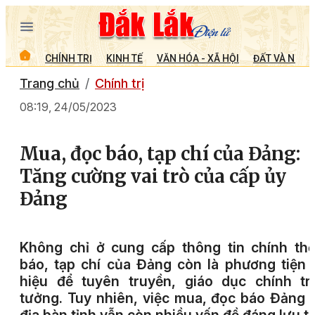
CHÍNH TRỊ
KINH TẾ
VĂN HÓA - XÃ HỘI
ĐẤT VÀ NGƯỜ
Trang chủ
Chính trị
08:19, 24/05/2023
Mua, đọc báo, tạp chí của Đảng:
Tăng cường vai trò của cấp ủy
Đảng
K
hông chỉ ở cung cấp thông tin chính th
báo, tạp chí của Đảng còn là phương tiện
hiệu để tuyên truyền, giáo dục chính tr
tưởng. Tuy nhiên, việc mua, đọc báo Đảng 