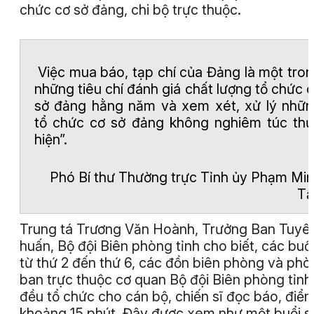
chức cơ sở đảng, chi bộ trực thuộc.
Việc mua báo, tạp chí của Đảng là một tro
những tiêu chí đánh giá chất lượng tổ chức 
sở đảng hằng năm và xem xét, xử lý nhữ
tổ chức cơ sở đảng không nghiêm túc th
hiện”.
Phó Bí thư Thường trực Tỉnh ủy Phạm Mi
Tấ
Trung tá Trương Văn Hoành, Trưởng Ban Tuyê
huấn, Bộ đội Biên phòng tỉnh cho biết, các buổi
từ thứ 2 đến thứ 6, các đồn biên phòng và phò
ban trực thuộc cơ quan Bộ đội Biên phòng tỉnh
đều tổ chức cho cán bộ, chiến sĩ đọc báo, điểm
khoảng 15 phút. Đây được xem như một buổi s