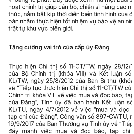
hoạt chính trị giúp cán bộ, chiến sĩ nâng cao n
thức, nắm bắt kịp thời diễn biến tình hình của đ
bàn nhằm thực hiện tốt nhiệm vụ bảo vệ an nin
trật tự khu vực biên giới.
Tăng cường vai trò
của cấp ủy Đảng
Thực hiện Chỉ thị số 11-CT/TW, ngày 28/12/
của Bộ Chính trị (khóa VIII) và Kết luận số
KL/TW, ngày 25/8/2012 của Ban Bí thư (khóa
về “Tiếp tục thực hiện Chỉ thị số 11-CT/TW củ
Chính trị khóa VIII về việc mua và đọc báo, tạp
của Đảng”, Tỉnh ủy đã ban hành Kết luận số
KL/TU, ngày 4/7/2012 về việc “mua và đọc 
tạp chí của Đảng”, Công văn số 897-CV/TU, 
19/9/2017 của Ban Thường vụ Tỉnh ủy về “Tiếp
đẩy mạnh việc mua và đọc báo, tạp chí 