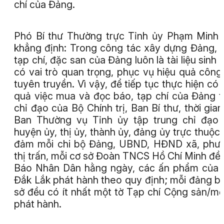
chí của Đảng.
Phó Bí thư Thường trực Tỉnh ủy Phạm Minh
khẳng định: Trong công tác xây dựng Đảng, 
tạp chí, đặc san của Đảng luôn là tài liệu sinh 
có vai trò quan trọng, phục vụ hiệu quả công
tuyên truyền. Vì vậy, để tiếp tục thực hiện có 
quả việc mua và đọc báo, tạp chí của Đảng 
chỉ đạo của Bộ Chính trị, Ban Bí thư, thời gian 
Ban Thường vụ Tỉnh ủy tập trung chỉ đạo
huyện ủy, thị ủy, thành ủy, đảng ủy trực thuộc
đảm mỗi chi bộ Đảng, UBND, HĐND xã, phư
thị trấn, mỗi cơ sở Đoàn TNCS Hồ Chí Minh đề
Báo Nhân Dân hằng ngày, các ấn phẩm của
Đắk Lắk phát hành theo quy định; mỗi đảng b
sở đều có ít nhất một tờ Tạp chí Cộng sản/mỗ
phát hành.