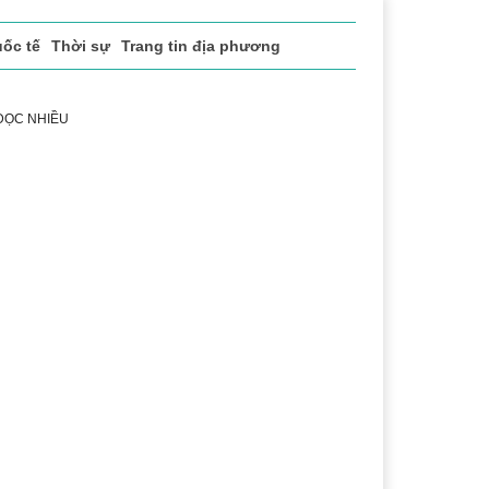
ốc tế
Thời sự
Trang tin địa phương
 ĐỌC NHIỀU
h
Lễ hội Cà phê Buôn Ma Thuột
Đắk Lắk - Hành trình 