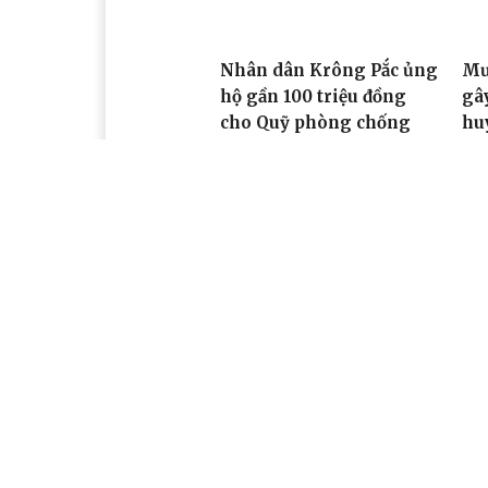
Nhân dân Krông Pắc ủng
Mư
hộ gần 100 triệu đồng
gây
cho Quỹ phòng chống
hu
dịch COVID-19
08:
09:46, 09/06/2021
Cơ quan chủ quản: Tỉnh ủy Đắk Lắk
Giấy phép xuất bản số 31/GP-BTTTT ngày 21/01
Giám đốc: Đào Phạm Hoàng Quyên