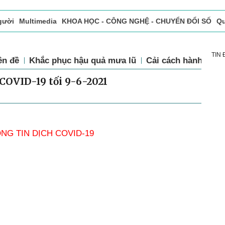
gười
Multimedia
KHOA HỌC - CÔNG NGHỆ - CHUYỂN ĐỔI SỐ
Qu
ọc báo in
Tòa soạn - Bạn đọc
Vấn Đề Bạn Đọc Quan Tâm
TIN
ên đề
Khắc phục hậu quả mưa lũ
Cải cách hành chín
COVID-19 tối 9-6-2021
NG TIN DỊCH COVID-19