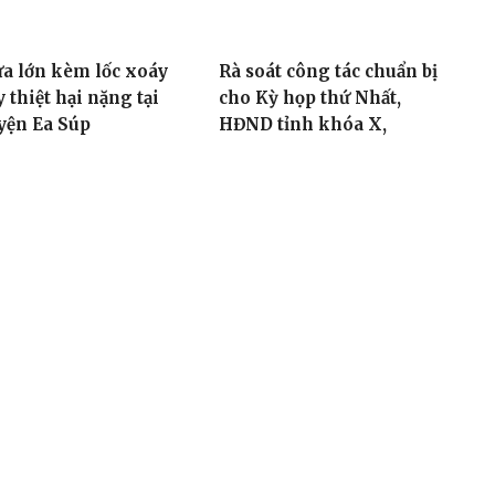
a lớn kèm lốc xoáy
Rà soát công tác chuẩn bị
 thiệt hại nặng tại
cho Kỳ họp thứ Nhất,
yện Ea Súp
HĐND tỉnh khóa X,
nhiệm kỳ 2021-2026
36, 09/06/2021
08:24, 09/06/2021
Tòa soạn: 23 Lê Duẩn, Phường
/2022 của Bộ TT-TT
Điện thoại: (0262) 3852383 - 38
toasoan.baodaklak@gmail.com
Ghi rõ nguồn “Báo Đắk Lắk Điện 
Các trang ngoài sẽ mở ra tại cử
dung các trang này