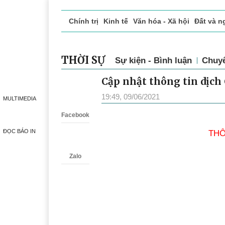
Chính trị
Kinh tế
Văn hóa - Xã hội
Đất và n
Doanh nghiệp giới thiệu
Phóng sự - Ký sự
Đ
THỜI SỰ
Sự kiện - Bình luận
Chuy
Cập nhật thông tin dịch 
Zalo
19:49, 09/06/2021
MULTIMEDIA
Facebook
ĐỌC BÁO IN
THÔ
Zalo