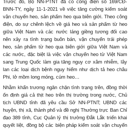
Trước đó, Bộ NN-PTNT đã có công điện số 169/CĐ-
BNN-TY, ngày 11-1-2021 về việc tăng cường kiểm soát
vận chuyển heo, sản phẩm heo qua biên giới. Theo công
điện, do sự chênh lệch về giá heo và sản phẩm từ heo
giữa Việt Nam và các nước láng giềng tương đối cao
nên xảy ra tình trạng buôn bán, vận chuyển trái phép
heo, sản phẩm từ heo qua biên giới giữa Việt Nam và
các nước, đặc biệt là việc vận chuyển heo từ Việt Nam
sang Trung Quốc làm gia tăng nguy cơ xâm nhiễm, lây
lan các loại dịch bệnh nguy hiểm như dịch tả heo châu
Phi, lở mồm long móng, cúm heo…
Nhằm khẩn trương ngăn chặn tình trạng trên, đồng thời
ổn định giá cả thịt heo trên thị trường trong nước, Chủ
tịch UBND tỉnh đã yêu cầu Sở NN-PTNT; UBND các
huyện, thị xã, thành phố và đề nghị Thường trực Ban Chỉ
đạo 389 tỉnh, Cục Quản lý thị trường Đắk Lắk triển khai
quyết liệt, đồng bộ các biện pháp kiểm soát vận chuyển