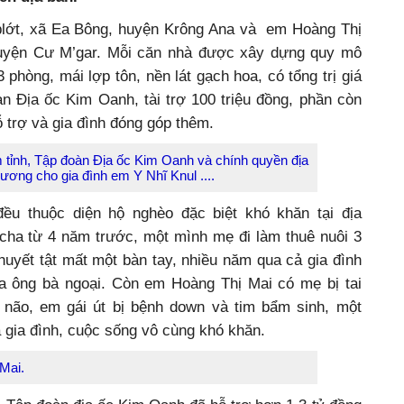
blớt, xã Ea Bông, huyện Krông Ana và em Hoàng Thị
huyện Cư M’gar. Mỗi căn nhà được xây dựng quy mô
 phòng, mái lợp tôn, nền lát gạch hoa, có tổng trị giá
àn Địa ốc Kim Oanh, tài trợ 100 triệu đồng, phần còn
 trợ và gia đình đóng góp thêm.
 tỉnh, Tập đoàn Địa ốc Kim Oanh và chính quyền địa
ương cho gia đình em Y Nhĩ Knul ....
đều thuộc diện hộ nghèo đặc biệt khó khăn tại địa
ha từ 4 năm trước, một mình mẹ đi làm thuê nuôi 3
khuyết tật mất một bàn tay, nhiều năm qua cả gia đình
a ông bà ngoại. Còn em Hoàng Thị Mai có mẹ bị tai
 não, em gái út bị bệnh down và tim bẩm sinh, một
 gia đình, cuộc sống vô cùng khó khăn.
 Mai.