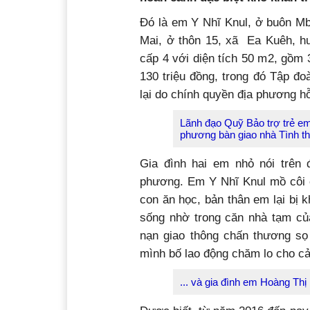
Đó là em Y Nhĩ Knul, ở buôn M
Mai, ở thôn 15, xã Ea Kuêh, 
cấp 4 với diện tích 50 m
2
, gồm 3
130 triệu đồng, trong đó Tập đo
lại do chính quyền địa phương hỗ
Lãnh đạo Quỹ Bảo trợ trẻ em
phương bàn giao nhà Tình th
Gia đình hai em nhỏ nói trên 
phương. Em Y Nhĩ Knul mồ côi c
con ăn học, bản thân em lại bị 
sống nhờ trong căn nhà tạm củ
nạn giao thông chấn thương sọ
mình bố lao động chăm lo cho cả
... và gia đình em Hoàng Thị