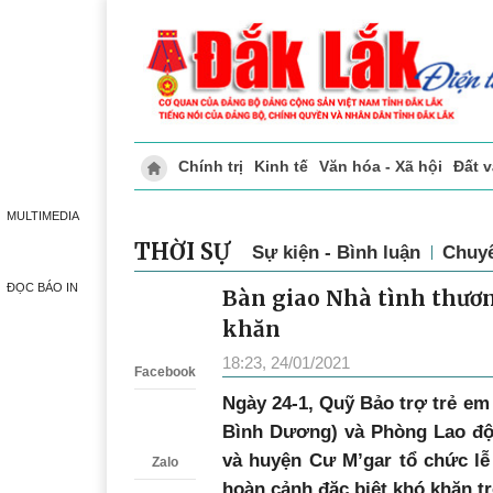
Chính trị
Kinh tế
Văn hóa - Xã hội
Đất 
Doanh nghiệp giới thiệu
Phóng sự - Ký 
MULTIMEDIA
THỜI SỰ
Sự kiện - Bình luận
Chuy
ĐỌC BÁO IN
Bàn giao Nhà tình thươn
Zalo
khăn
18:23, 24/01/2021
Facebook
Ngày 24-1, Quỹ Bảo trợ trẻ em
Bình Dương) và Phòng Lao độ
và huyện Cư M’gar tổ chức lễ
Zalo
hoàn cảnh đặc biệt khó khăn tr