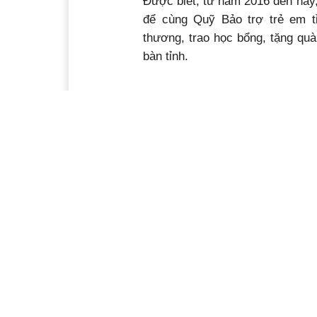
Được biết, từ năm 2016 đến nay,
để cùng Quỹ Bảo trợ trẻ em t
thương, trao học bổng, tặng quà
bàn tỉnh.
Ý kiến bạn đọc