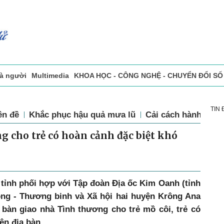
và người
Multimedia
KHOA HỌC - CÔNG NGHỆ - CHUYỂN ĐỔI SỐ
sự
Đọc báo in
Tòa soạn - Bạn đọc
Vấn Đề Bạn Đọc Quan Tâm
TIN
ên đề
Khắc phục hậu quả mưa lũ
Cải cách hành chín
g cho trẻ có hoàn cảnh đặc biệt khó
 tỉnh phối hợp với Tập đoàn Địa ốc Kim Oanh (tỉnh
ng - Thương binh và Xã hội hai huyện Krông Ana
 bàn giao nhà Tình thương cho trẻ mồ côi, trẻ có
ên địa bàn.