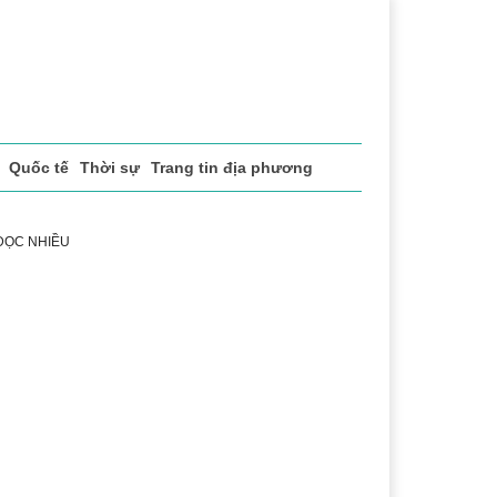
Quốc tế
Thời sự
Trang tin địa phương
 ĐỌC NHIỀU
h
Lễ hội Cà phê Buôn Ma Thuột
Đắk Lắk - Hành trình 