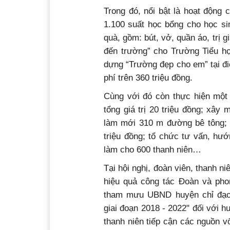
Trong đó, nổi bật là hoạt động
1.100 suất học bổng cho học sin
quà, gồm: bút, vở, quần áo, trị 
đến trường” cho Trường Tiểu họ
dựng “Trường đẹp cho em” tại đ
phí trên 360 triệu đồng.
Cùng với đó còn thực hiện một 
tổng giá trị 20 triệu đồng; xây
làm mới 310 m đường bê tông; 
triệu đồng; tổ chức tư vấn, hướ
làm cho 600 thanh niên…
Tại hội nghị, đoàn viên, thanh n
hiệu quả công tác Đoàn và phon
tham mưu UBND huyện chỉ đạo v
giai đoạn 2018 - 2022" đối với 
thanh niên tiếp cận các nguồn vố