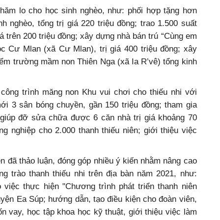
 chăm lo cho học sinh nghèo, như: phối hợp tặng hơn
h nghèo, tổng trị giá 220 triệu đồng; trao 1.500 suất
giá trên 200 triệu đồng; xây dựng nhà bán trú “Cùng em
c Cư Mlan (xã Cư Mlan), trị giá 400 triệu đồng; xây
iểm trường mầm non Thiên Nga (xã Ia R’vê) tổng kinh
công trình măng non Khu vui chơi cho thiếu nhi với
 mới 3 sân bóng chuyền, gần 150 triệu đồng; tham gia
giúp đỡ sửa chữa được 6 căn nhà trị giá khoảng 70
ng nghiệp cho 2.000 thanh thiếu niên; giới thiệu việc
iên đã thảo luận, đóng góp nhiều ý kiến nhằm nâng cao
g trào thanh thiếu nhi trên địa bàn năm 2021, như:
iệc thực hiện "Chương trình phát triển thanh niên
huyện Ea Súp; hướng dẫn, tạo điều kiện cho đoàn viên,
n vay, học tập khoa học kỹ thuật, giới thiệu việc làm