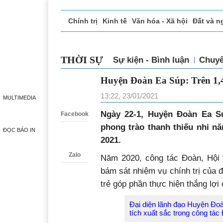
Chính trị
Kinh tế
Văn hóa - Xã hội
Đất và n
Doanh nghiệp giới thiệu
Phóng sự - Ký sự
Đ
THỜI SỰ
Sự kiện - Bình luận
Chuyê
Huyện Đoàn Ea Súp: Trên 1,4 
Zalo
13:22, 23/01/2021
MULTIMEDIA
Ngày 22-1, Huyện Đoàn Ea Sú
Facebook
phong trào thanh thiếu nhi n
ĐỌC BÁO IN
2021.
Zalo
Năm 2020, công tác Đoàn, Hội v
bám sát nhiệm vụ chính trị của đ
trẻ góp phần thực hiện thắng lợi c
Đại diện lãnh đạo Huyện Đoà
tích xuất sắc trong công tá