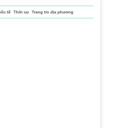
ốc tế
Thời sự
Trang tin địa phương
h
Lễ hội Cà phê Buôn Ma Thuột
Đắk Lắk - Hành trình 