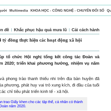
gười
Multimedia
KHOA HỌC - CÔNG NGHỆ - CHUYỂN ĐỔI SỐ
Qu
ọc báo in
Tòa soạn - Bạn đọc
Vấn Đề Bạn Đọc Quan Tâm
n đề
Khắc phục hậu quả mưa lũ
Cải cách hành chín
tỷ đồng thực hiện các hoạt động xã hội
p tổ chức Hội nghị tổng kết công tác Đoàn và
ăm 2020; triển khai phương hướng, nhiệm vụ năm
à phong trào thanh thiếu nhi trên địa bàn huyện đã
ịa phương, phát huy vai trò xung kích, đi đầu của tuổi
ác chỉ tiêu phát triển kinh tế - xã hội.
n trao Giấy khen cho các tập thể, cá nhân có thành
c Đoàn năm 2020.