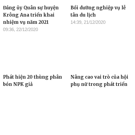
Đảng ủy Quân sự huyện
Bồi dưỡng nghiệp vụ lễ
Krông Ana triển khai
tân du lịch
nhiệm vụ năm 2021
14:39, 21/12/2020
09:36, 22/12/2020
Phát hiện 20 thùng phân
Nâng cao vai trò của hội
bón NPK giả
phụ nữ trong phát triển
kinh tế gắn với xây dựng
14:36, 21/12/2020
nông thôn mới
14:33, 21/12/2020
TIN ĐỌC NHIỀU