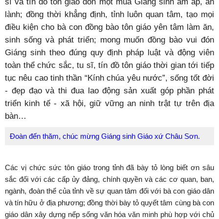
sĩ và tín đồ tôn giáo đón một mùa Giáng sinh ấm áp, an
lành; đồng thời khẳng định, tỉnh luôn quan tâm, tạo mọi
điều kiện cho bà con đồng bào tôn giáo yên tâm làm ăn,
sinh sống và phát triển; mong muốn đồng bào vui đón
Giáng sinh theo đúng quy định pháp luật và động viên
toàn thể chức sắc, tu sĩ, tín đồ tôn giáo thời gian tới tiếp
tục nêu cao tinh thần “Kính chúa yêu nước”, sống tốt đời
- đẹp đạo và thi đua lao động sản xuất góp phần phát
triển kinh tế - xã hội, giữ vững an ninh trật tự trên địa
bàn…
Đoàn đến thăm, chúc mừng Giáng sinh
Giáo xứ Châu Sơn
.
Các vị chức sức tôn giáo trong tỉnh đã bày tỏ lòng biết ơn sâu
sắc đối với các cấp ủy đảng, chính quyền và các cơ quan, ban,
ngành, đoàn thể của tỉnh về sự quan tâm đối với bà con giáo dân
và tín hữu ở địa phương; đồng thời bày tỏ quyết tâm cùng bà con
giáo dân xây dựng nếp sống văn hóa văn minh phù hợp với chủ