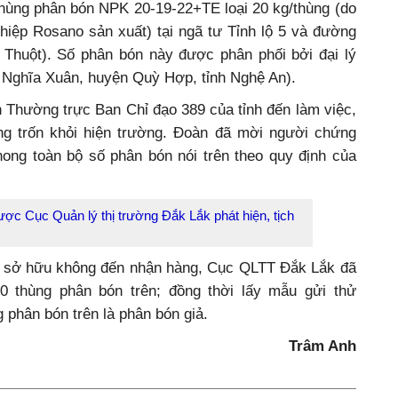
thùng phân bón NPK 20-19-22+TE loại 20 kg/thùng (do
iệp Rosano sản xuất) tại ngã tư Tỉnh lộ 5 và đường
Thuột). Số phân bón này được phân phối bởi đại lý
 Nghĩa Xuân, huyện Quỳ Hợp, tỉnh Nghệ An).
h Thường trực Ban Chỉ đạo 389 của tỉnh đến làm việc,
ng trốn khỏi hiện trường. Đoàn đã mời người chứng
hong toàn bộ số phân bón nói trên theo quy định của
ợc Cục Quản lý thị trường Đắk Lắk phát hiện, tịch
ủ sở hữu không đến nhận hàng, Cục QLTT Đắk Lắk đã
20 thùng phân bón trên; đồng thời lấy mẫu gửi thử
 phân bón trên là phân bón giả.
Trâm Anh