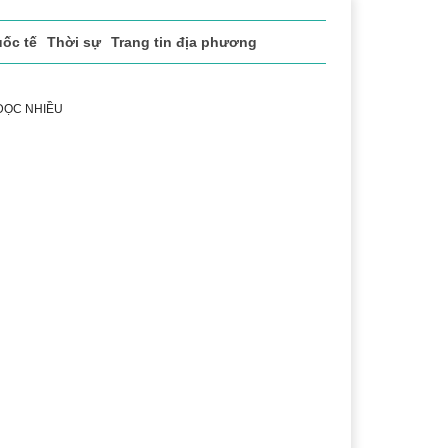
ốc tế
Thời sự
Trang tin địa phương
 ĐỌC NHIỀU
h
Lễ hội Cà phê Buôn Ma Thuột
Đắk Lắk - Hành trình 