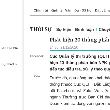
Chính trị
Kinh tế
Văn hóa - Xã hội
Đất và n
Doanh nghiệp giới thiệu
Phóng sự - Ký sự
Đ
THỜI SỰ
Sự kiện - Bình luận
Chuy
Phát hiện 20 thùng phâ
Zalo
14:36, 21/12/2020
MULTIMEDIA
Cục Quản lý thị trường (QLTT
Facebook
hiện 20 thùng phân bón NPK g
ĐỌC BÁO IN
tiếp tục điều tra, xử lý theo qu
Zalo
Trước đó, qua công tác khai thá
thông (thuộc Cục QLTT Đắk Lắk)
hội Facebook và Zalo. Vụ việ
ngành Thường trực Ban Chỉ đạo
Đoàn kiểm tra đóng vai người m