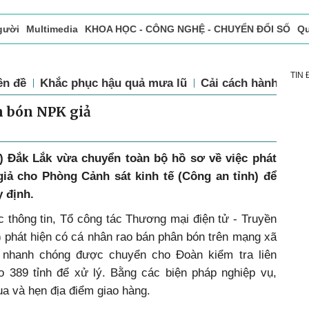
gười
Multimedia
KHOA HỌC - CÔNG NGHỆ - CHUYỂN ĐỔI SỐ
Qu
ọc báo in
Tòa soạn - Bạn đọc
Vấn Đề Bạn Đọc Quan Tâm
TIN
ên đề
Khắc phục hậu quả mưa lũ
Cải cách hành chín
n bón NPK giả
) Đắk Lắk vừa chuyển toàn bộ hồ sơ về việc phát
iả cho Phòng Cảnh sát kinh tế (Công an tỉnh) để
y định.
c thông tin, Tổ công tác Thương mại điện tử - Truyền
 phát hiện có cá nhân rao bán phân bón trên mạng xã
c nhanh chóng được chuyển cho Đoàn kiểm tra liên
 389 tỉnh để xử lý. Bằng các biện pháp nghiệp vụ,
ua và hẹn địa điểm giao hàng.