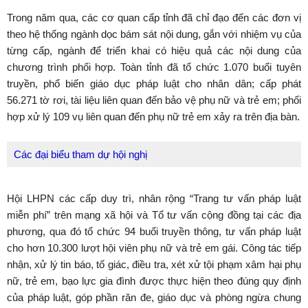
Trong năm qua, các cơ quan cấp tỉnh đã chỉ đạo đến các đơn vị
theo hệ thống ngành dọc bám sát nội dung, gắn với nhiệm vụ của
từng cấp, ngành để triển khai có hiệu quả các nội dung của
chương trình phối hợp. Toàn tỉnh đã tổ chức 1.070 buổi tuyên
truyền, phổ biến giáo dục pháp luật cho nhân dân; cấp phát
56.271 tờ rơi, tài liệu liên quan đến bảo vệ phụ nữ và trẻ em; phối
hợp xử lý 109 vụ liên quan đến phụ nữ trẻ em xảy ra trên địa bàn.
Các đại biểu tham dự hội nghị
Hội LHPN các cấp duy trì, nhân rộng “Trang tư vấn pháp luật
miễn phí” trên mạng xã hội và Tổ tư vấn cộng đồng tại các địa
phương, qua đó tổ chức 94 buổi truyền thông, tư vấn pháp luật
cho hơn 10.300 lượt hội viên phụ nữ và trẻ em gái. Công tác tiếp
nhận, xử lý tin báo, tố giác, điều tra, xét xử tội phạm xâm hại phụ
nữ, trẻ em, bạo lực gia đình được thực hiện theo đúng quy định
của pháp luật, góp phần răn đe, giáo dục và phòng ngừa chung