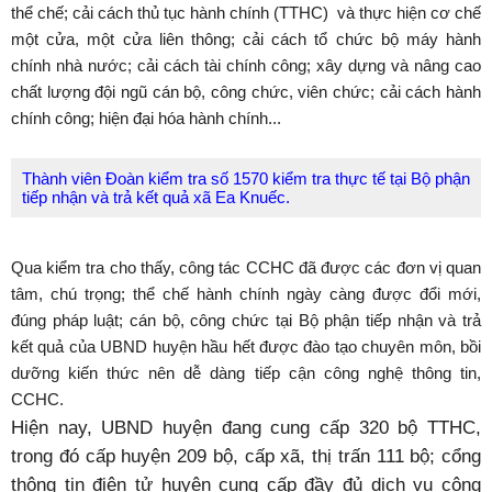
thể chế; cải cách thủ tục hành chính (TTHC) và thực hiện cơ chế
một cửa, một cửa liên thông; cải cách tổ chức bộ máy hành
chính nhà nước; cải cách tài chính công; xây dựng và nâng cao
chất lượng đội ngũ cán bộ, công chức, viên chức; cải cách hành
chính công; hiện đại hóa hành chính...
Thành viên Đoàn kiểm tra số 1570 kiểm tra thực tế tại Bộ phận
tiếp nhận và trả kết quả xã Ea Knuếc.
Qua kiểm tra cho thấy, công tác CCHC đã được các đơn vị quan
tâm, chú trọng; thể chế hành chính ngày càng được đổi mới,
đúng pháp luật; cán bộ, công chức tại Bộ phận tiếp nhận và trả
kết quả của UBND huyện hầu hết được đào tạo chuyên môn, bồi
dưỡng kiến thức nên dễ dàng tiếp cận công nghệ thông tin,
CCHC.
Hiện nay, UBND huyện đang cung cấp 320 bộ TTHC,
trong đó cấp huyện 209 bộ, cấp xã, thị trấn 111 bộ; cổng
thông tin điện tử huyện cung cấp đầy đủ dịch vụ công