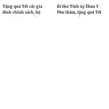
Tặng quà Tết các gia
Bí thư Tỉnh ủy Êban Y
đình chính sách, hộ
Phu thăm, tặng quà Tết
nghèo ở vùng biên
tại huyện Lắk
18:49, 31/01/2019
16:52, 31/01/2019
TIN ĐỌC NHIỀU
Cơ quan chủ quản: Tỉnh ủy Đắk Lắk
Giấy phép xuất bản số 31/GP-BTTTT ngày 21/01/2022 của Bộ
TT-TT
Giám đốc: Đào Phạm Hoàng Quyên
Tòa soạn: 23 Lê Duẩn, Phường Buôn Ma Thuột, tỉnh Đắk Lắk
Điện thoại: (0262) 3852383 - 3810414 - Fax: (0262) 3810451 -
Email: toasoan.baodaklak@gmail.com