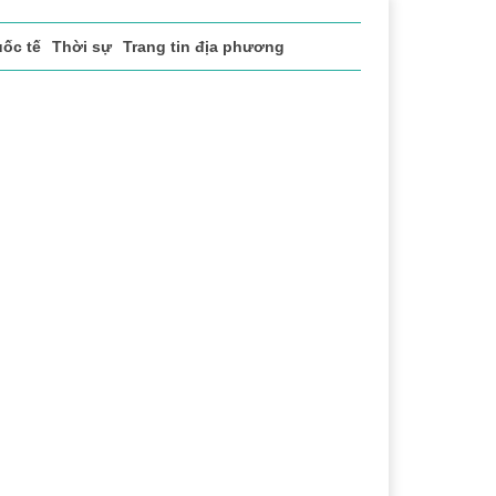
ốc tế
Thời sự
Trang tin địa phương
thao
Văn hóa