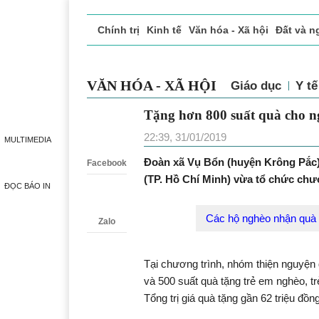
Chính trị
Kinh tế
Văn hóa - Xã hội
Đất và n
Doanh nghiệp giới thiệu
Phóng sự - Ký sự
Đ
VĂN HÓA - XÃ HỘI
Giáo dục
Y tế
Tặng hơn 800 suất quà cho n
Zalo
22:39, 31/01/2019
MULTIMEDIA
Đoàn xã Vụ Bổn (huyện Krông Pắc)
Facebook
(TP. Hồ Chí Minh) vừa tổ chức chư
ĐỌC BÁO IN
Các hộ nghèo nhận quà 
Zalo
Tại chương trình, nhóm thiện nguyện 
và 500 suất quà tặng trẻ em nghèo, tr
Tổng trị giá quà tặng gần 62 triệu đồng