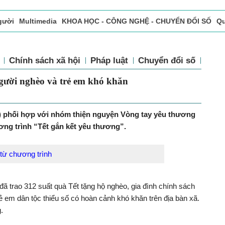
gười
Multimedia
KHOA HỌC - CÔNG NGHỆ - CHUYỂN ĐỔI SỐ
Qu
ọc báo in
Tòa soạn - Bạn đọc
Vấn Đề Bạn Đọc Quan Tâm
Chính sách xã hội
Pháp luật
Chuyển đổi số
Thể 
gười nghèo và trẻ em khó khăn
 phối hợp với nhóm thiện nguyện Vòng tay yêu thương
ơng trình “Tết gắn kết yêu thương”.
từ chương trình
đã trao 312 suất quà Tết tặng hộ nghèo, gia đình chính sách
ẻ em dân tộc thiểu số có hoàn cảnh khó khăn trên địa bàn xã.
.