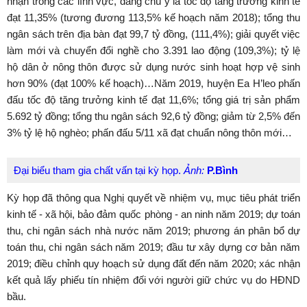
nhận trong các lĩnh vực, đáng chú ý là tốc độ tăng trưởng kinh tế
đạt 11,35% (tương đương 113,5% kế hoạch năm 2018); tổng thu
ngân sách trên địa bàn đạt 99,7 tỷ đồng, (111,4%); giải quyết việc
làm mới và chuyển đổi nghề cho 3.391 lao động (109,3%); tỷ lệ
hộ dân ở nông thôn được sử dụng nước sinh hoạt hợp vệ sinh
hơn 90% (đạt 100% kế hoạch)…Năm 2019, huyện Ea H’leo phấn
đấu tốc độ tăng trưởng kinh tế đạt 11,6%; tổng giá trị sản phẩm
5.692 tỷ đồng; tổng thu ngân sách 92,6 tỷ đồng; giảm từ 2,5% đến
3% tỷ lệ hộ nghèo; phấn đấu 5/11 xã đạt chuẩn nông thôn mới…
Đại biểu tham gia chất vấn tại kỳ họp.
Ảnh:
P.Bình
Kỳ họp đã thông qua Nghị quyết về nhiệm vụ, mục tiêu phát triển
kinh tế - xã hội, bảo đảm quốc phòng - an ninh năm 2019; dự toán
thu, chi ngân sách nhà nước năm 2019; phương án phân bổ dự
toán thu, chi ngân sách năm 2019; đầu tư xây dựng cơ bản năm
2019; điều chỉnh quy hoạch sử dụng đất đến năm 2020; xác nhận
kết quả lấy phiếu tín nhiệm đối với người giữ chức vụ do HĐND
bầu.