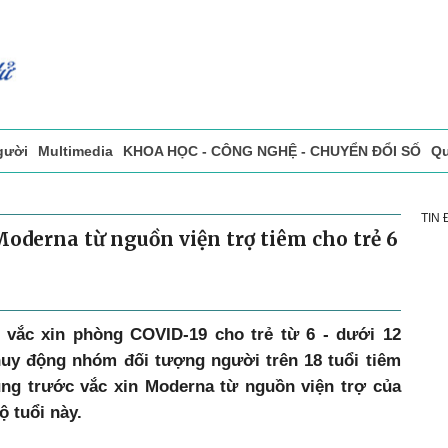
gười
Multimedia
KHOA HỌC - CÔNG NGHỆ - CHUYỂN ĐỔI SỐ
Qu
ọc báo in
Tòa soạn - Bạn đọc
Vấn Đề Bạn Đọc Quan Tâm
TIN
Moderna từ nguồn viện trợ tiêm cho trẻ 6
 vắc xin phòng COVID-19 cho trẻ từ 6 - dưới 12
 huy động nhóm đối tượng người trên 18 tuổi tiêm
dụng trước vắc xin Moderna từ nguồn viện trợ của
ộ tuổi này.