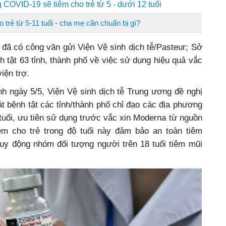
g COVID-19 sẽ tiêm cho trẻ từ 5 - dưới 12 tuổi
trẻ từ 5-11 tuổi - cha mẹ cần chuẩn bị gì?
 đã có công văn gửi Viện Vệ sinh dịch tễ/Pasteur; Sở
h tật 63 tỉnh, thành phố về việc sử dụng hiệu quả vắc
iện trợ.
h ngày 5/5, Viện Vệ sinh dịch tễ Trung ương đề nghị
t bệnh tật các tỉnh/thành phố chỉ đạo các địa phương
 tuổi, ưu tiên sử dụng trước vắc xin Moderna từ nguồn
êm cho trẻ trong độ tuổi này đảm bảo an toàn tiêm
huy động nhóm đối tượng người trên 18 tuổi tiêm mũi