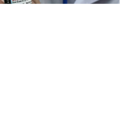
 cho trẻ từ 6 - dưới 12 tuổi, liều tiêm bằng ½ liều cơ bản
của người lớn.
ộ triển khai tiêm chủng vắc xin phòng COVID-19 cho
 cũng đề nghị các Viện Vệ sinh dịch tễ/Pasteur phối