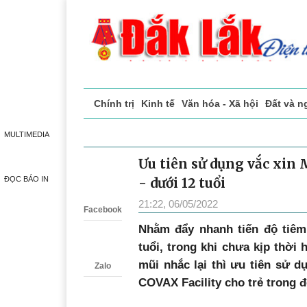
Chính trị
Kinh tế
Văn hóa - Xã hội
Đất và n
Doanh nghiệp giới thiệu
Phóng sự - Ký sự
Đ
MULTIMEDIA
Ưu tiên sử dụng vắc xin 
Zalo
ĐỌC BÁO IN
- dưới 12 tuổi
21:22, 06/05/2022
Facebook
Nhằm đẩy nhanh tiến độ tiêm
tuổi, trong khi chưa kịp thời
mũi nhắc lại thì ưu tiên sử 
Zalo
COVAX Facility cho trẻ trong đ