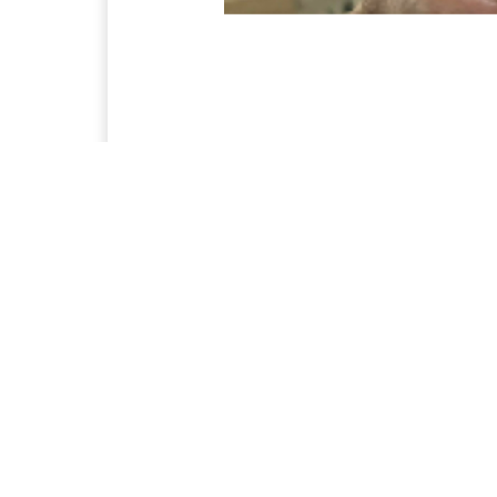
Vắc xin Moderna được dùng để tiêm
Việc này nhằm đẩy nhanh tiến đ
trẻ em từ 6 - dưới 12 tuổi.
Viện Vệ sinh dịch tễ Trung ương