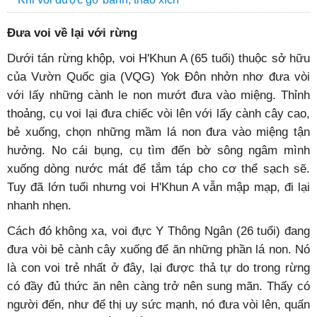
Đưa voi về lại với rừng
Dưới tán rừng khộp, voi H'Khun A (65 tuổi) thuộc sở hữu
của Vườn Quốc gia (VQG) Yok Đôn nhởn nhơ đưa vòi
với lấy những cành le non mướt đưa vào miệng. Thỉnh
thoảng, cụ voi lại đưa chiếc vòi lên với lấy cành cây cao,
bẻ xuống, chọn những mầm lá non đưa vào miệng tận
hưởng. No cái bụng, cụ tìm đến bờ sông ngâm mình
xuống dòng nước mát để tắm táp cho cơ thể sạch sẽ.
Tuy đã lớn tuổi nhưng voi H'Khun A vẫn mập mạp, đi lại
nhanh nhẹn.
Cách đó không xa, voi đực Y Thông Ngân (26 tuổi) đang
đưa vòi bẻ cành cây xuống để ăn những phần lá non. Nó
là con voi trẻ nhất ở đây, lại được thả tự do trong rừng
có đầy đủ thức ăn nên càng trở nên sung mãn. Thấy có
người đến, như để thị uy sức mạnh, nó đưa vòi lên, quấn