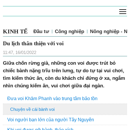
T
KINH TẾ
Đầu tư
Công nghiệp
Nông nghiệp - N
Du lịch thân thiện với voi
11:47, 16/01/2022
Giữa chốn rừng già, những con voi được trút bỏ
chiếc bành nặng trĩu trên lưng, tự do tự tại vui chơi,
tìm kiếm thức ăn, còn du khách chỉ đứng ở xa, ngắm
nhìn chúng kiếm ăn, vui chơi giữa đại ngàn.
Đưa voi Khăm Phanh vào trung tâm bảo tồn
Chuyện về cái bành voi
Voi người bạn lớn của người Tây Nguyên
Khi voi được gỡ bành, tháo xích