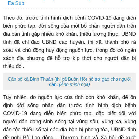
Ea Súp
Theo đó, trước tình hình dịch bệnh COVID-19 đang diễn
biến phức tạp, đời sống của một bộ phận người dân trên
địa bàn tỉnh gặp nhiều khó khăn, thiếu lương thực, UBND
tỉnh đã chỉ đạo UBND các huyện, thị xã, thành phố rà
soát và chủ động huy động nguồn lực, trong đó có ngân
sách địa phương để hỗ trợ kịp thời cho người dân bị
thiếu đói.
Cán bộ xã Bình Thuận (thị xã Buôn Hồ) hỗ trợ gạo cho người
dân.
(Ảnh minh họa)
Tuy nhiên, do nguồn lực của tỉnh còn khó khăn, để ổn
định đời sống nhân dân trước tình hình dịch bệnh
COVID-19 đang diễn biến phức tạp, đặc biệt đối với
người dân đang sinh sống tại vùng sâu, vùng xa, vùng
dân tộc thiểu số tại các địa bàn bị phong tỏa, UBND tỉnh
đề nghị Bộ Lao động - Thương binh và Xã hội đề xuất