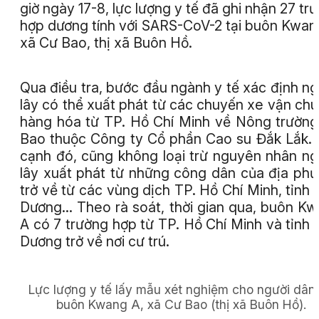
giờ ngày 17-8, lực lượng y tế đã ghi nhận 27 tr
hợp dương tính với SARS-CoV-2 tại buôn Kwan
xã Cư Bao, thị xã Buôn Hồ.
Qua điều tra, bước đầu ngành y tế xác định n
lây có thể xuất phát từ các chuyến xe vận ch
hàng hóa từ TP. Hồ Chí Minh về Nông trườn
Bao thuộc Công ty Cổ phần Cao su Đắk Lắk.
cạnh đó, cũng không loại trừ nguyên nhân n
lây xuất phát từ những công dân của địa ph
trở về từ các vùng dịch TP. Hồ Chí Minh, tỉnh 
Dương… Theo rà soát, thời gian qua, buôn K
A có 7 trường hợp từ TP. Hồ Chí Minh và tỉnh 
Dương trở về nơi cư trú.
Lực lượng y tế lấy mẫu xét nghiệm cho người dân 
buôn Kwang A, xã Cư Bao (thị xã Buôn Hồ).