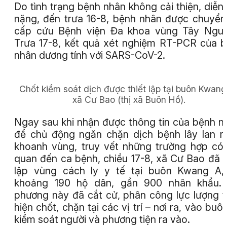
Do tình trạng bệnh nhân không cải thiện, diễn 
nặng, đến trưa 16-8, bệnh nhân được chuyển
cấp cứu Bệnh viện Đa khoa vùng Tây Nguy
Trưa 17-8, kết quả xét nghiệm RT-PCR của 
nhân dương tính với SARS-CoV-2.
Chốt kiểm soát dịch được thiết lập tại buôn Kwang
xã Cư Bao (thị xã Buôn Hồ).
Ngay sau khi nhận được thông tin của bệnh n
để chủ động ngăn chặn dịch bệnh lây lan r
khoanh vùng, truy vết những trường hợp có 
quan đến ca bệnh, chiều 17-8, xã Cư Bao đã t
lập vùng cách ly y tế tại buôn Kwang A,
khoảng 190 hộ dân, gần 900 nhân khẩu. 
phương này đã cắt cử, phân công lực lượng 
hiện chốt, chặn tại các vị trí – nơi ra, vào buô
kiểm soát người và phương tiện ra vào.