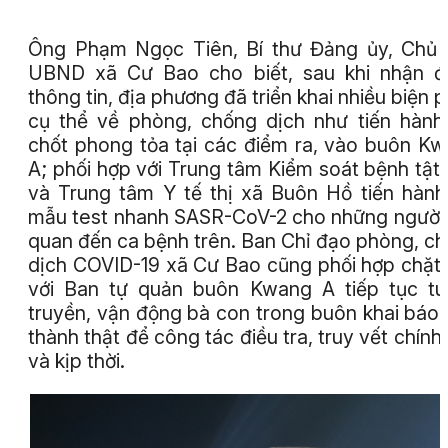
Ông Phạm Ngọc Tiên, Bí thư Đảng ủy, Chủ 
UBND xã Cư Bao cho biết, sau khi nhận đ
thông tin, địa phương đã triển khai nhiều biện 
cụ thể về phòng, chống dịch như tiến hành
chốt phong tỏa tại các điểm ra, vào buôn K
A; phối hợp với Trung tâm Kiểm soát bệnh tật 
và Trung tâm Y tế thị xã Buôn Hồ tiến hành
mẫu test nhanh SASR-CoV-2 cho những người 
quan đến ca bệnh trên. Ban Chỉ đạo phòng, c
dịch COVID-19 xã Cư Bao cũng phối hợp chặt
với Ban tự quản buôn Kwang A tiếp tục t
truyền, vận động bà con trong buôn khai báo 
thành thật để công tác điều tra, truy vết chính
và kịp thời.