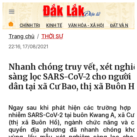
CHÍNH TRỊ
KINH TẾ
VĂN HÓA - XÃ HỘI
ĐẤT VÀ NGƯỜ
Trang chủ
THỜI SỰ
22:16, 17/08/2021
Nhanh chóng truy vết, xét nghi
sàng lọc SARS-CoV-2 cho người
dân tại xã Cư Bao, thị xã Buôn H
Ngay sau khi phát hiện các trường hợp n
nhiễm SARS-CoV-2 tại buôn Kwang A, xã Cư
(thị xã Buôn Hồ), ngành chức năng và ch
quyền địa phương đã nhanh chóng kho