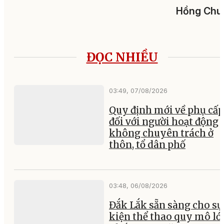
Hồng Chu
ĐỌC NHIỀU
03:49, 07/08/2026
Quy định mới về phụ cấp
đối với người hoạt động
không chuyên trách ở
thôn, tổ dân phố
03:48, 06/08/2026
Đắk Lắk sẵn sàng cho sự
kiện thể thao quy mô lớ