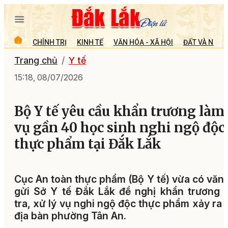
CHÍNH TRỊ
KINH TẾ
VĂN HÓA - XÃ HỘI
ĐẤT VÀ NGƯỜ
Trang chủ
Y tế
15:18, 08/07/2026
Bộ Y tế yêu cầu khẩn trương làm
vụ gần 40 học sinh nghi ngộ độc
thực phẩm tại Đắk Lắk
Cục An toàn thực phẩm (Bộ Y tế) vừa có văn
gửi Sở Y tế Đắk Lắk đề nghị khẩn trương 
tra, xử lý vụ nghi ngộ độc thực phẩm xảy ra 
địa bàn phường Tân An.