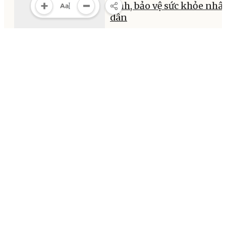
sinh, bảo vệ sức khỏe nhâ
dân
07:02, 01/07/2026
MULTIMEDIA
Multimedia
Video
Infographic
E-Magazine