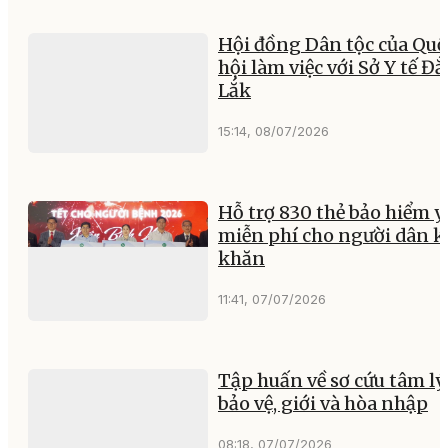
Hội đồng Dân tộc của Quố
hội làm việc với Sở Y tế Đ
Lắk
15:14, 08/07/2026
Hỗ trợ 830 thẻ bảo hiểm y
miễn phí cho người dân 
khăn
11:41, 07/07/2026
Tập huấn về sơ cứu tâm lý,
bảo vệ, giới và hòa nhập
08:18, 07/07/2026