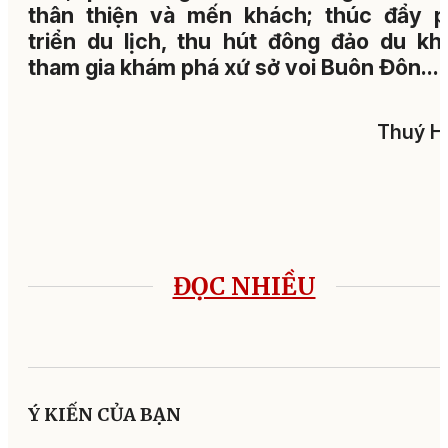
thân thiện và mến khách; thúc đẩy p
triển du lịch, thu hút đông đảo du kh
tham gia khám phá xứ sở voi Buôn Đôn...
Thuý H
ĐỌC NHIỀU
Ý KIẾN CỦA BẠN