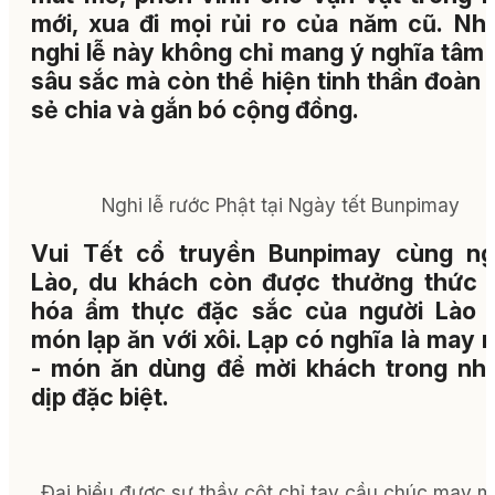
mới, xua đi mọi rủi ro của năm cũ. Nh
nghi lễ này không chỉ mang ý nghĩa tâm 
sâu sắc mà còn thể hiện tinh thần đoàn 
sẻ chia và gắn bó cộng đồng.
Nghi lễ rước Phật tại Ngày tết Bunpimay
Vui Tết cổ truyền Bunpimay cùng ng
Lào, du khách còn được thưởng thức 
hóa ẩm thực đặc sắc của người Lào 
món lạp ăn với xôi. Lạp có nghĩa là may
- món ăn dùng để mời khách trong nh
dịp đặc biệt.
Đại biểu được sư thầy cột chỉ tay cầu chúc may m