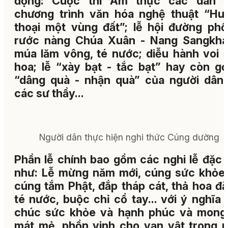
động: Cuộc thi Ẩm thực các dân t
chương trình văn hóa nghệ thuật “Hu
thoại một vùng đất”; lễ hội đường phố,
rước nàng Chúa Xuân - Nang Sangkha
múa lăm vông, té nước; diễu hành voi -
hoa; lễ “xày bạt - tắc bạt” hay còn gọi
“dâng quà - nhận quà” của người dân 
các sư thầy...
Người dân thực hiện nghi thức Cúng dường
Phần lễ chính bao gồm các nghi lễ đặc 
như: Lễ mừng năm mới, cúng sức khỏe,
cúng tắm Phật, đắp tháp cát, thả hoa đă
té nước, buộc chỉ cổ tay... với ý nghĩa
chúc sức khỏe và hạnh phúc và mong
mát mẻ, phồn vinh cho vạn vật trong 