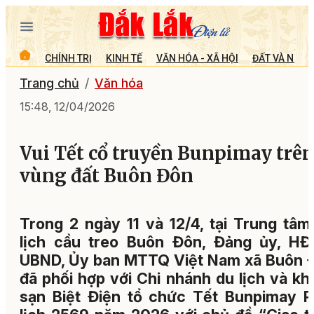
CHÍNH TRỊ
KINH TẾ
VĂN HÓA - XÃ HỘI
ĐẤT VÀ NGƯỜ
Trang chủ
Văn hóa
15:48, 12/04/2026
Vui Tết cổ truyền Bunpimay trê
vùng đất Buôn Đôn
Trong 2 ngày 11 và 12/4, tại Trung tâm
lịch cầu treo Buôn Đôn, Đảng ủy, HĐ
UBND, Ủy ban MTTQ Việt Nam xã Buôn 
đã phối hợp với Chi nhánh du lịch và kh
sạn Biệt Điện tổ chức Tết Bunpimay P