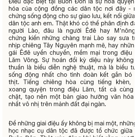
Điều đặc biệt tại Buôn Đôn là sự hòa quyện
hóa của cộng đồng các dân tộc nơi đây - 
chứng sống động cho sự giao lưu, kết nối giữa
dân tộc anh em. Thật khó có thể phân định đâ
người Lào, đâu là người Êđê hay M'nông 
chứng kiến những chàng trai Lào say sưa t
nhịp chiêng Tây Nguyên mạnh mẽ, hay nhữn
gái Êđê uyển chuyển, mềm mại trong điệu
Lăm Vông. Sự hoán đổi kỳ diệu này không
thuần là biểu diễn nghệ thuật, mà là biểu t
sống động nhất cho tình đoàn kết gắn bó
thịt. Tiếng chiêng hòa cùng tiếng khèn, 
xoang quyện trong điệu Lăm, tất cả cùng
chặt, tạo nên một bản giao hưởng văn hóa
nhất vô nhị trên mảnh đất đại ngàn.
Để những giai điệu ấy không bị mai một, những
học nhạc cụ dân tộc đã được tổ chức giữa 