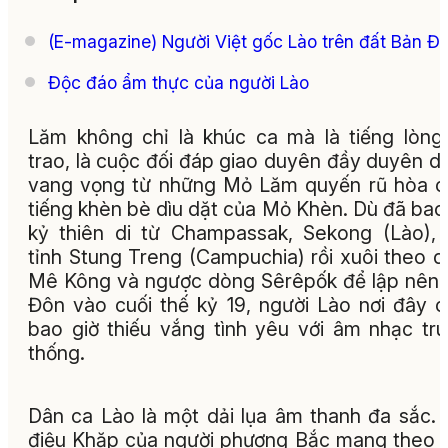
(E-magazine) Người Việt gốc Lào trên đất Bản Đ
Độc đáo ẩm thực của người Lào
Lăm không chỉ là khúc ca mà là tiếng lòng
trao, là cuộc đối đáp giao duyên đầy duyên d
vang vọng từ những Mỏ Lăm quyến rũ hòa 
tiếng khèn bè dìu dặt của Mỏ Khèn. Dù đã bao
kỷ thiên di từ Champassak, Sekong (Lào),
tỉnh Stung Treng (Campuchia) rồi xuôi theo 
Mê Kông và ngược dòng Sêrêpốk để lập nên
Đôn vào cuối thế kỷ 19, người Lào nơi đây 
bao giờ thiếu vắng tình yêu với âm nhạc tr
thống.
Dân ca Lào là một dải lụa âm thanh đa sắc.
điệu Khặp của người phương Bắc mang theo 