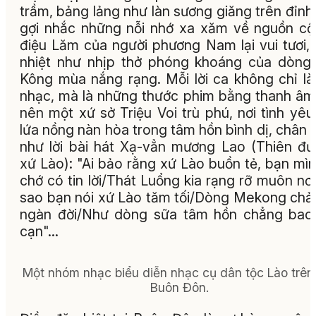
trầm, bảng lảng như làn sương giăng trên đỉnh 
gợi nhắc những nỗi nhớ xa xăm về nguồn cội
điệu Lăm của người phương Nam lại vui tươi,
nhiệt như nhịp thở phóng khoáng của dòn
Kông mùa nắng rạng. Mỗi lời ca không chỉ l
nhạc, mà là những thước phim bằng thanh âm
nên một xứ sở Triệu Voi trù phú, nơi tình yêu
lứa nồng nàn hòa trong tâm hồn bình dị, chân 
như lời bài hát Xạ-vẳn mương Lao (Thiên đ
xứ Lào):
​"Ai bảo rằng xứ Lào buồn tẻ, bạn mìn
chớ có tin lời/Thát Luổng kia rạng rỡ muôn nơi
sao bạn nói xứ Lào tăm tối/Dòng Mekong chả
ngàn đời/Như dòng sữa tâm hồn chẳng bao
cạn"...
Một nhóm nhạc biểu diễn nhạc cụ dân tộc Lào trên
Buôn Đôn.