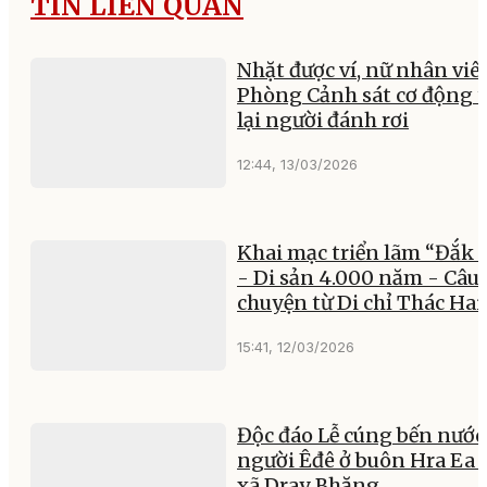
TIN LIÊN QUAN
Nhặt được ví, nữ nhân viê
Phòng Cảnh sát cơ động t
lại người đánh rơi
12:44, 13/03/2026
Khai mạc triển lãm “Đắk 
- Di sản 4.000 năm - Câu
chuyện từ Di chỉ Thác Hai
15:41, 12/03/2026
Độc đáo Lễ cúng bến nước
người Êđê ở buôn Hra Ea T
xã Dray Bhăng