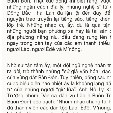
Buôn Đôn. Thật xúc động khi biết rằng, vượt
những ngăn cách địa lý, những nghệ sĩ từ 
Đông Bắc Thái Lan đã lặn lội đến đây để 
nguyện trao truyền lại tiếng sáo, tiếng khèn
lớp trẻ. Những nhạc cụ ấy, dù là quà tặn
những người bạn phương xa hay là tài sản 
địa phương nâng niu, đều đang rung lên 
ngày trong bàn tay của các em thanh thiếu 
người Lào, người Êđê và M’nông.
Nhờ sự tận tâm ấy, một đội ngũ nghệ nhân tr
ra đời, trở thành những "sứ giả văn hóa" đặc 
của vùng đất Bản Đôn. Tuy nhiên, đằng sau n
cuộc biểu diễn náo nhiệt ấy là khoảng lặng đầ
tư của những người “giữ lửa”. Anh Nô Ly Kb
Trưởng nhóm Dân ca dân vũ Lào ở Buôn Trí
Buôn Đôn) bộc bạch: "Nhóm nhạc chúng tôi hộ
đủ thành viên các dân tộc Lào, Êđê, M’nông,