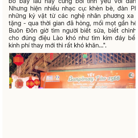
bó bấy lâu nay cũng bởi tình yêu với dân
Nhưng hiện nhiều nhạc cụ: khèn bè, đàn Ph
những kỷ vật từ các nghệ nhân phương xa 
tặng - qua thời gian đã hỏng, mối mọt gần hế
Buôn Đôn giờ tìm người biết sửa, biết chỉn
cho đúng điệu Lào khó như tìm kim đáy bể
kinh phí thay mới thì rất khó khăn...".