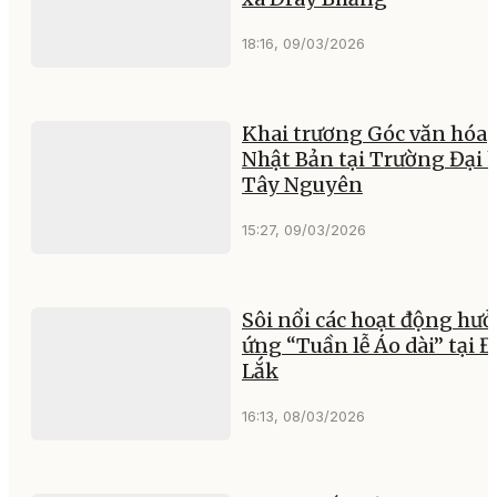
18:16, 09/03/2026
Khai trương Góc văn hóa
Nhật Bản tại Trường Đại 
Tây Nguyên
15:27, 09/03/2026
Sôi nổi các hoạt động hư
ứng “Tuần lễ Áo dài” tại 
Lắk
16:13, 08/03/2026