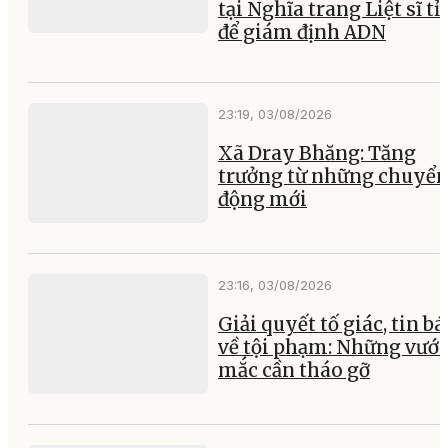
tại Nghĩa trang Liệt sĩ t
để giám định ADN
23:19, 03/08/2026
Xã Dray Bhăng: Tăng
trưởng từ những chuyể
động mới
23:16, 03/08/2026
Giải quyết tố giác, tin b
về tội phạm: Những vướ
mắc cần tháo gỡ