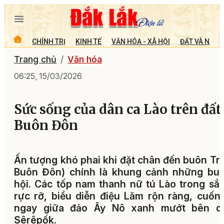
CHÍNH TRỊ
KINH TẾ
VĂN HÓA - XÃ HỘI
ĐẤT VÀ NGƯỜ
Trang chủ
Văn hóa
06:25, 15/03/2026
Sức sống của dân ca Lào trên đất
Buôn Đôn
Ấn tượng khó phai khi đặt chân đến buôn Trí
Buôn Đôn) chính là khung cảnh những buổ
hội. Các tốp nam thanh nữ tú Lào trong sắ
rực rỡ, biểu diễn điệu Lăm rộn ràng, cuốn
ngay giữa đảo Ây Nô xanh mướt bên d
Sêrêpốk.