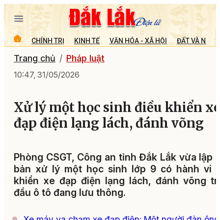
CHÍNH TRỊ
KINH TẾ
VĂN HÓA - XÃ HỘI
ĐẤT VÀ NGƯỜ
Trang chủ
Pháp luật
10:47, 31/05/2026
Xử lý một học sinh điều khiển x
đạp điện lạng lách, đánh võng
Phòng CSGT, Công an tỉnh Đắk Lắk vừa lập 
bản xử lý một học sinh lớp 9 có hành vi 
khiển xe đạp điện lạng lách, đánh võng t
đầu ô tô đang lưu thông.
Xe máy va chạm xe đạp điện: Một người đàn ông