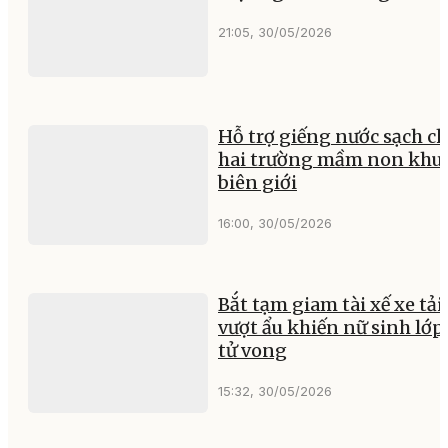
21:05, 30/05/2026
Hỗ trợ giếng nước sạch c
hai trường mầm non khu 
biên giới
16:00, 30/05/2026
Bắt tạm giam tài xế xe tải
vượt ẩu khiến nữ sinh lớp
tử vong
15:32, 30/05/2026