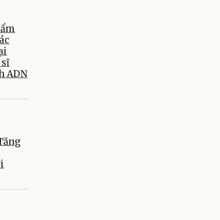
hẩm
xác
ại
 sĩ
nh ADN
 Tăng
i