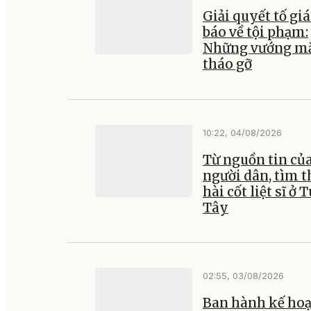
Giải quyết tố giá
báo về tội phạm:
Những vướng mắ
tháo gỡ
10:22, 04/08/2026
Từ nguồn tin củ
người dân, tìm t
hài cốt liệt sĩ ở 
Tây
02:55, 03/08/2026
Ban hành kế ho