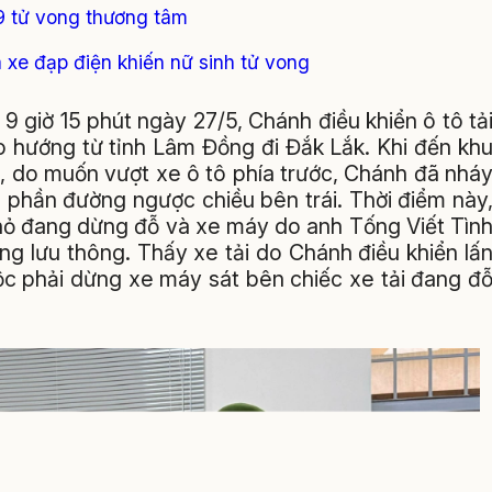
 9 tử vong thương tâm
à xe đạp điện khiến nữ sinh tử vong
9 giờ 15 phút ngày 27/5, Chánh điều khiển ô tô tả
o hướng từ tỉnh Lâm Đồng đi Đắk Lắk. Khi đến kh
, do muốn vượt xe ô tô phía trước, Chánh đã nhá
g phần đường ngược chiều bên trái. Thời điểm này
nhỏ đang dừng đỗ và xe máy do anh Tống Viết Tìn
ang lưu thông. Thấy xe tải do Chánh điều khiển lấ
ộc phải dừng xe máy sát bên chiếc xe tải đang đ