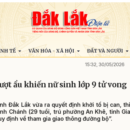
INH TẾ
VĂN HÓA - XÃ HỘI
ĐẤT VÀ NGƯỜI
15:32, 30/05/2026
vượt ẩu khiến nữ sinh lớp 9 tử vong
nh Đắk Lắk vừa ra quyết định khởi tố bị can, th
ình Chánh (29 tuổi, trú phường An Khê, tỉnh Gi
quy định về tham gia giao thông đường bộ”.