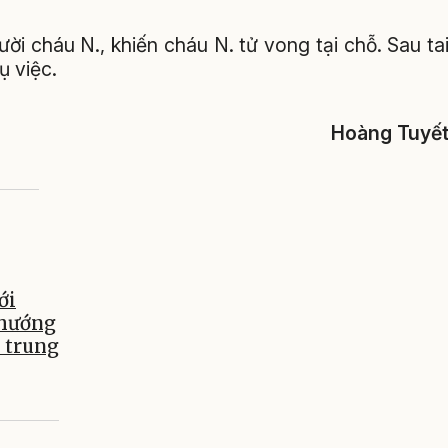
i cháu N., khiến cháu N. tử vong tại chỗ. Sau ta
ụ việc.
Hoàng Tuyế
ới
 hướng
m trung