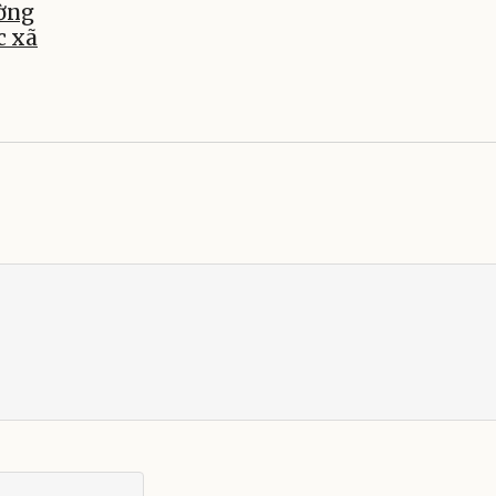
ường
c xã