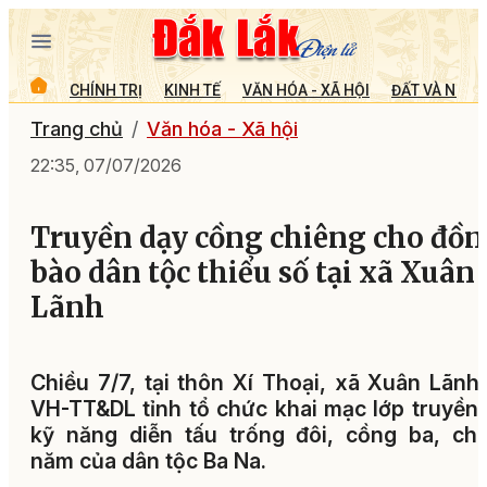
CHÍNH TRỊ
KINH TẾ
VĂN HÓA - XÃ HỘI
ĐẤT VÀ NGƯỜ
Trang chủ
Văn hóa - Xã hội
22:35, 07/07/2026
Truyền dạy cồng chiêng cho đồn
bào dân tộc thiểu số tại xã Xuân
Lãnh
Chiều 7/7, tại thôn Xí Thoại, xã Xuân Lãnh
VH-TT&DL tỉnh tổ chức khai mạc lớp truyền
kỹ năng diễn tấu trống đôi, cồng ba, ch
năm của dân tộc Ba Na.