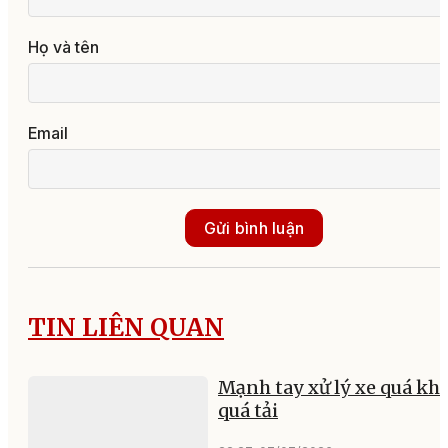
Họ và tên
Email
Gửi bình luận
TIN LIÊN QUAN
Mạnh tay xử lý xe quá khổ
quá tải