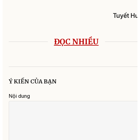
Tuyết Hư
ĐỌC NHIỀU
Ý KIẾN CỦA BẠN
Nội dung