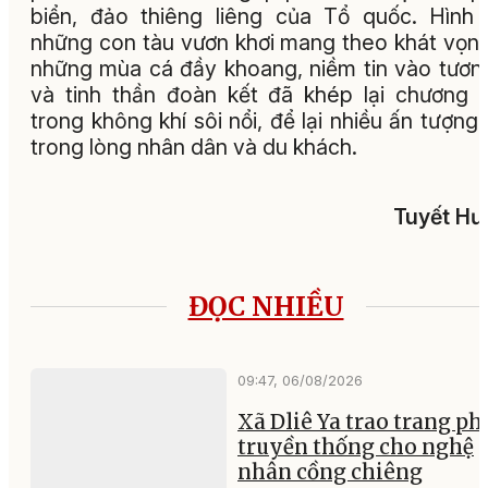
biển, đảo thiêng liêng của Tổ quốc. Hình
những con tàu vươn khơi mang theo khát vọn
những mùa cá đầy khoang, niềm tin vào tương
và tinh thần đoàn kết đã khép lại chương t
trong không khí sôi nổi, để lại nhiều ấn tượng
trong lòng nhân dân và du khách.
Tuyết Hư
ĐỌC NHIỀU
09:47, 06/08/2026
Xã Dliê Ya trao trang ph
truyền thống cho nghệ
nhân cồng chiêng