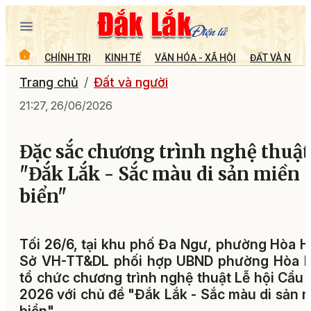
CHÍNH TRỊ
KINH TẾ
VĂN HÓA - XÃ HỘI
ĐẤT VÀ NGƯỜ
Trang chủ
Đất và người
21:27, 26/06/2026
Đặc sắc chương trình nghệ thuật
"Đắk Lắk - Sắc màu di sản miền
biển"
Tối 26/6, tại khu phố Đa Ngư, phường Hòa H
Sở VH-TT&DL phối hợp UBND phường Hòa H
tổ chức chương trình nghệ thuật Lễ hội Cầu
2026 với chủ đề "Đắk Lắk - Sắc màu di sản 