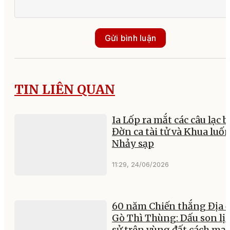
Gửi bình luận
TIN LIÊN QUAN
Ia Lốp ra mắt các câu lạc b
Đờn ca tài tử và Khua luố
Nhảy sạp
11:29, 24/06/2026
60 năm Chiến thắng Địa 
Gò Thì Thùng: Dấu son lị
sử trên vùng đất cách mạ