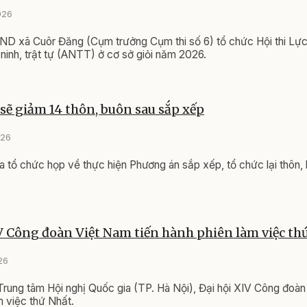
026
ND xã Cuôr Đăng (Cụm trưởng Cụm thi số 6) tổ chức Hội thi Lự
 ninh, trật tự (ANTT) ở cơ sở giỏi năm 2026.
 sẽ giảm 14 thôn, buôn sau sắp xếp
026
a tổ chức họp về thực hiện Phương án sắp xếp, tổ chức lại thôn, 
V Công đoàn Việt Nam tiến hành phiên làm việc th
26
 Trung tâm Hội nghị Quốc gia (TP. Hà Nội), Đại hội XIV Công đoàn
m việc thứ Nhất.