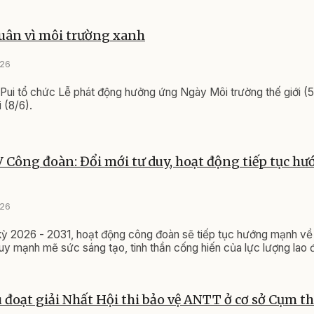
quân vì môi trường xanh
026
ui tổ chức Lễ phát động hưởng ứng Ngày Môi trường thế giới (5
 (8/6).
V Công đoàn: Đổi mới tư duy, hoạt động tiếp tục 
026
ỳ 2026 - 2031, hoạt động công đoàn sẽ tiếp tục hướng mạnh về 
uy mạnh mẽ sức sáng tạo, tinh thần cống hiến của lực lượng lao 
đoạt giải Nhất Hội thi bảo vệ ANTT ở cơ sở Cụm thi