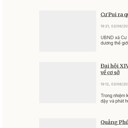
Cư Pui ra 
19:21, 03/06/2
UBND xã Cư P
dương thế giới
Đại hội XI
về cơ sở
19:12, 03/06/2
Trong nhiệm k
dậy và phát h
Quảng Phú 