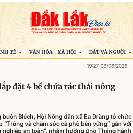
INH TẾ
VĂN HÓA - XÃ HỘI
ĐẤT VÀ NGƯỜI
19:27, 03/06/2026
ắp đặt 4 bể chứa rác thải nông
g buôn Blếch, Hội Nông dân xã Ea Drăng tổ chức
ệp “Trồng và chăm sóc cà phê bền vững” gắn với
 nghiệp an toàn”, nhằm hưởng ứng Tháng hành