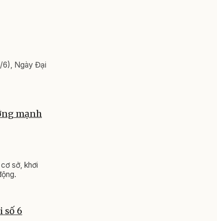
/6), Ngày Đại
hướng mạnh
cơ sở, khơi
động.
 số 6