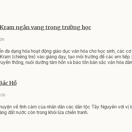
 Kram ngân vang trong trường học
026
 đa dạng hóa hoạt động giáo dục văn hóa cho học sinh, các cơ
Kram (chiêng tre) vào giảng dạy, tạo môi trường để các em tiếp 
ruyền thống, nuôi dưỡng tâm hồn và bảo tồn bản sắc văn hóa dân
Bác Hồ
026
huyện về tình cảm của nhân dân các dân tộc Tây Nguyên với vị l
ng đất nước còn trong khói lửa chiến tranh.