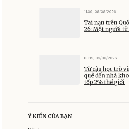
11:09, 08/08/2026
Tai nạn trên Quố
26: Một người tử
00:15, 09/08/2026
Từ cậu học trò v
quê đến nhà kho
tốp 2% thế giới
Ý KIẾN CỦA BẠN