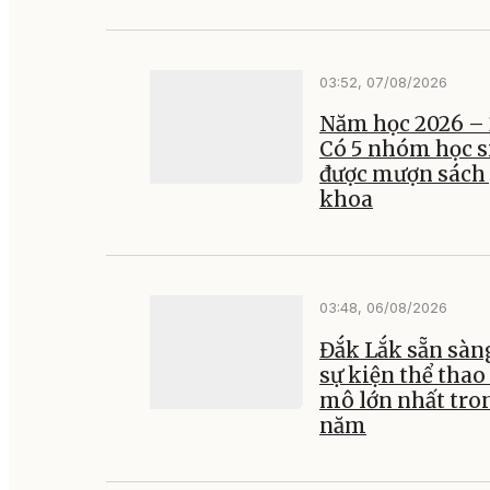
03:52, 07/08/2026
Năm học 2026 – 
Có 5 nhóm học s
được mượn sách
khoa
03:48, 06/08/2026
Đắk Lắk sẵn sàn
sự kiện thể thao
mô lớn nhất tro
năm