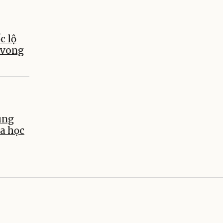
c lộ
 vong
ùng
a học