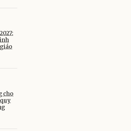
2027:
inh
 giáo
g cho
 quy
ng