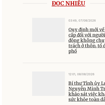
ĐỌC NHIỀU
03:49, 07/08/2026
Quy định mới về
cấp đối với ngườ
động không ch
trách ở thôn, tổ 
phố
12:01, 08/08/2026
Bí thư Tỉnh ủy 
Nguyễn Minh Tr
khảo sát việc k
sức khỏe toàn d