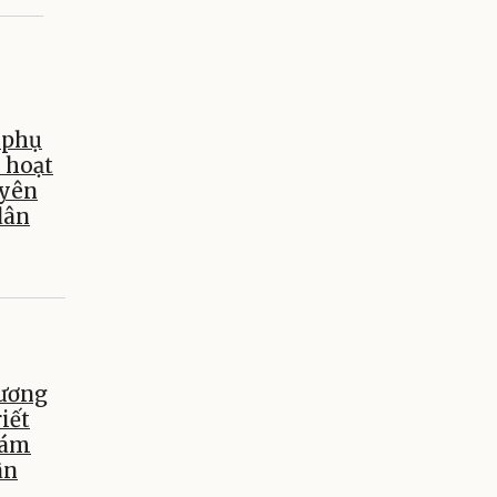
 phụ
i hoạt
uyên
dân
Lương
iết
hám
ân