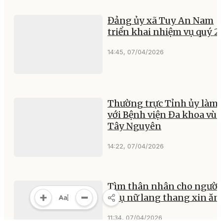
Đảng ủy xã Tuy An Nam
triển khai nhiệm vụ quý 2
14:45, 07/04/2026
Thường trực Tỉnh ủy làm 
với Bệnh viện Đa khoa vù
Tây Nguyên
14:22, 07/04/2026
Tìm thân nhân cho người
phụ nữ lang thang xin ăn
11:34, 07/04/2026