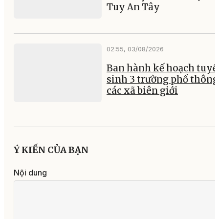
Tuy An Tây
02:55, 03/08/2026
Ban hành kế hoạch tuyể
sinh 3 trường phổ thông 
các xã biên giới
Ý KIẾN CỦA BẠN
Nội dung