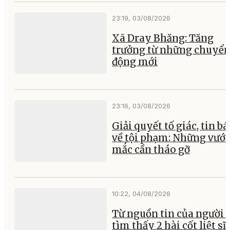
23:19, 03/08/2026
Xã Dray Bhăng: Tăng
trưởng từ những chuyể
động mới
23:16, 03/08/2026
Giải quyết tố giác, tin b
về tội phạm: Những vướ
mắc cần tháo gỡ
10:22, 04/08/2026
Từ nguồn tin của người 
tìm thấy 2 hài cốt liệt sĩ 