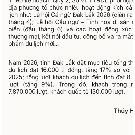
Theo kế hoạch, Quý 2, Sở VHTT&DL phối hợp
địa phương tổ chức nhiều hoạt động kích cầ
lịch như: Lễ hội Cá ngừ Đắk Lắk 2026 (diễn ra
tháng 4); Lễ hội Cầu ngư – Tinh hoa di sản 
biển (đầu tháng 6) và các hoạt động xúc 
thương mại, kết nối đầu tư, công bố và ra mắt
phẩm du lịch mới...
Năm 2026, tỉnh Đắk Lắk đặt mục tiêu tổng th
du lịch đạt 16.000 tỉ đồng, tăng 17% so với
2025; tổng lượt khách du lịch đến tỉnh đạt 8 t
lượt (tăng 9%). Trong đó, khách trong n
7.870.000 lượt, khách quốc tế 130.000 lượt.
Thúy H