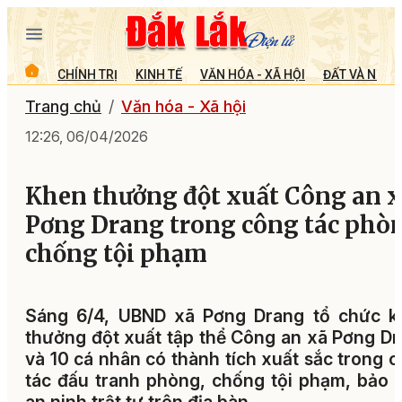
CHÍNH TRỊ
KINH TẾ
VĂN HÓA - XÃ HỘI
ĐẤT VÀ NGƯỜ
Trang chủ
Văn hóa - Xã hội
12:26, 06/04/2026
Khen thưởng đột xuất Công an 
Pơng Drang trong công tác phò
chống tội phạm
Sáng 6/4, UBND xã Pơng Drang tổ chức k
thưởng đột xuất tập thể Công an xã Pơng D
và 10 cá nhân có thành tích xuất sắc trong 
tác đấu tranh phòng, chống tội phạm, bảo