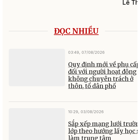
Lê Th
ĐỌC NHIỀU
03:49, 07/08/2026
Quy định mới về phụ cấp
đối với người hoạt động
không chuyên trách ở
thôn, tổ dân phố
10:29, 03/08/2026
Sắp xếp mạng lưới trườ
lớp theo hướng lấy học 
làm trung tâm