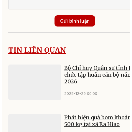
Gửi bình luận
TIN LIÊN QUAN
Bộ Chỉ huy Quân sự tỉnh t
chức tập huấn cán bộ nă
2026
2025-12-29 00:00
Phát hiện quả bom khoản
500 kg tại xã Ea Hiao