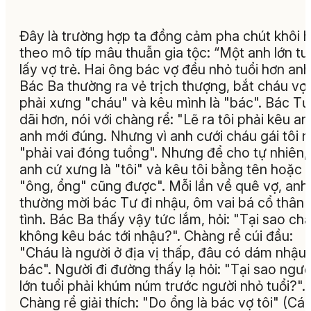
Đây là trường hợp ta đồng cảm pha chút khôi h
theo mô típ mâu thuẫn gia tộc: “
Một anh lớn tu
lấy vợ trẻ. Hai ông bác vợ đều nhỏ tuổi hơn anh
Bác Ba thường ra vẻ trịch thượng, bắt cháu vợ
phải xưng "cháu" và kêu mình là "bác". Bác Tư
dãi hơn, nói với chàng rể: "Lẽ ra tôi phải kêu an
anh mới đúng. Nhưng vì anh cưới cháu gái tôi 
"phải vai đóng tuồng". Nhưng để cho tự nhiên,
anh cứ xưng là "tôi" và kêu tôi bằng tên hoặc l
"ông, ổng" cũng được". Mỗi lần về quê vợ, anh
thường mời bác Tư đi nhậu, ôm vai bá cổ thân
tình. Bác Ba thấy vậy tức lắm, hỏi: "Tại sao ch
không kêu bác tới nhậu?". Chàng rể cúi đầu:
"Cháu là người ở địa vị thấp, đâu có dám nhậu 
bác". Người đi đường thấy lạ hỏi: "Tại sao ngườ
lớn tuổi phải khúm núm trước người nhỏ tuổi?".
Chàng rể giải thích: "Do ổng là bác vợ tôi
" (Cá