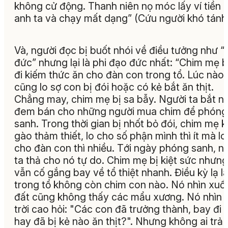
không cử động. Thanh niên nọ móc lấy ví tiền 
anh ta và chạy mất dạng
” (Cứu người khó tánh
Và, người đọc bị buốt nhói về điều tưởng như 
đức” nhưng lại là phi đạo đức nhất: “
Chim mẹ 
đi kiếm thức ăn cho đàn con trong tổ. Lúc nào,
cũng lo sợ con bị đói hoặc có kẻ bắt ăn thịt.
Chẳng may, chim mẹ bị sa bẫy. Người ta bắt n
đem bán cho những người mua chim để phóng
sanh. Trong thời gian bị nhốt bỏ đói, chim mẹ 
gào thảm thiết, lo cho số phận mình thì ít mà lo
cho đàn con thì nhiều. Tới ngày phóng sanh, n
ta thả cho nó tự do. Chim mẹ bị kiệt sức nhưng
vẫn cố gắng bay về tổ thiệt nhanh. Điều kỳ lạ l
trong tổ không còn chim con nào. Nó nhìn xuố
đất cũng không thấy các mẩu xương. Nó nhìn 
trời cao hỏi: "Các con đã trưởng thành, bay đi r
hay đã bị kẻ nào ăn thịt?". Nhưng không ai trả l