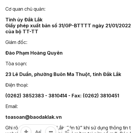
Cơ quan chủ quản:
Tỉnh ủy Đắk Lắk
Giấy phép xuất bản số 31/GP-BTTTT ngày 21/01/2022
của bộ TT-TT
Giám đốc:
Đào Phạm Hoàng Quyên
Tòa soạn:
23 Lê Duẩn, phường Buôn Ma Thuột, tỉnh Đắk Lắk
Điện thoại:
(0262) 3852383 - 3810414 - Fax: (0262) 3810451
Email:
toasoan@baodaklak.vn
Ghi rõ nguồn "Báo Đắk Lắk điện tử" khi sử dụng thông tin t