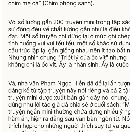
chim mẹ cả
” (Chim phóng sanh).
Với số lượng gần 200 truyện mini trong tập sác
sự đồng đều về chất lượng gần như là điều khó
đạt. Một số truyện chỉ dừng lại ở mức ghi chép
tình huống vui vui tếu tếu, một số khác sử dụn
cấu trúc lặp lại gần giống nhau nên ít tạo bất 
Nhưng nhìn chung "Triết lý của ốc vít" nhưng
không chỉ là ốc vít. Ấy là nhân sinh. Ấy là cuộc 
Và, nhà văn Phạm Ngọc Hiền đã để lại ấn tượn
đáng kể từ tập truyện này nói riêng và cả 2 tập
truyện mini được xuất bản gần đây nói chung,
đúng như lời tác giả đã chia sẻ ở cuối sách: “
Mọ
truyện ngắn mini thường chứa đựng nhiều ý ng
hàm ẩn, hiện ra đằng sau văn bản ngôn từ. Nó
thích hợp cho những người thích suy tư và que