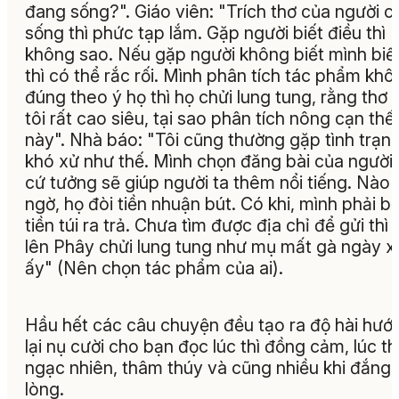
đang sống?". Giáo viên: "Trích thơ của người c
sống thì phức tạp lắm. Gặp người biết điều thì
không sao. Nếu gặp người không biết mình biết
thì có thể rắc rối. Mình phân tích tác phẩm kh
đúng theo ý họ thì họ chửi lung tung, rằng thơ 
tôi rất cao siêu, tại sao phân tích nông cạn thế
này". Nhà báo: "Tôi cũng thường gặp tình trạn
khó xử như thế. Mình chọn đăng bài của người 
cứ tưởng sẽ giúp người ta thêm nổi tiếng. Nào
ngờ, họ đòi tiền nhuận bút. Có khi, mình phải b
tiền túi ra trả. Chưa tìm được địa chỉ để gửi thì 
lên Phây chửi lung tung như mụ mất gà ngày x
ấy
" (Nên chọn tác phẩm của ai).
Hầu hết các câu chuyện đều tạo ra độ hài hướ
lại nụ cười cho bạn đọc lúc thì đồng cảm, lúc th
ngạc nhiên, thâm thúy và cũng nhiều khi đắng
lòng.