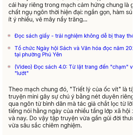
cái hay riêng trong mạch cảm hứng chung là g
chất ngụ ngôn thời hiện đại: ngắn gọn, hàm súc,
ít ý nhiều, vẽ mây nẩy trăng…
Đọc sách giấy - trải nghiệm không dễ bị thay thế
Tổ chức Ngày hội Sách và Văn hóa đọc năm 20
tại phường Phú Yên
(Video) Đọc sách 4.0: Từ lật trang đến "chạm" v
"lướt"
Theo mạch chung đó, "Triết lý của ốc vít" là t
truyện mini gây sự chú ý bằng nét duyên riêng
qua ngôn từ bình dân mà tác giả chắt lọc từ lời
tiếng nói hằng ngày của nhiều tầng lớp xã hội 
và nay. Do vậy tập truyện vừa gần gũi đời thư
vừa sâu sắc chiêm nghiệm.