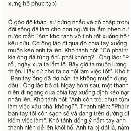
xưng hô phức tạp)
Ở góc độ khác, sự cứng nhắc và cố chấp tron
đời sống đã làm cho con người ta lắm phen cườ
nước mắt: “
Anh khó tánh vô tình rớt xuống hố 
kêu cứu. Có ông lão đi qua đó chìa tay xuống
muốn kéo anh ta lên. Khó tánh hỏi: "Có phải tr
kia ông đã từng ở tù phải không?". Ông lão: "P
rồi, ngày xưa ta lầm lỡ. Bây giờ ta muốn lương
thiện. Hãy cứ cho ta cơ hội làm việc tốt". Khó t
"Bàn tay ông đã dơ bẩn, ta không muốn đụng 
đâu". Ông lão bỏ đi. Ngày hôm sau, một thanh
niên đi ngang qua chìa tay xuống định kéo nạn
nhân lên. Khó tánh hỏi: "Anh còn trẻ, chưa từn
làm việc xấu phải không?". Thanh niên: "Phải rồ
bàn tay tôi còn sạch sẽ và đang trên đường đi
kiếm việc làm". Khó tánh đồng ý nắm tay anh
thanh niên để lên khỏi hố. Anh ta bị đói lả, nằm