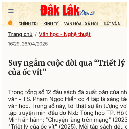
CHÍNH TRỊ
KINH TẾ
VĂN HÓA - XÃ HỘI
ĐẤT VÀ NGƯỜ
Trang chủ
Văn học - Nghệ thuật
16:29, 26/04/2026
Suy ngẫm cuộc đời qua “Triết lý
của ốc vít”
Trong tổng số 12 đầu sách đã xuất bản của nh
văn - TS. Phạm Ngọc Hiền có 4 tập là sáng tá
văn học. Trong số này, tôi thật sự ấn tượng với
tập truyện mini đều do Nxb Tổng hợp TP. Hồ C
Minh ấn hành: "Chuyện làng trên mạng" (2023
"Triết lý của ốc vít" (2025). Mỗi tập sách đều 