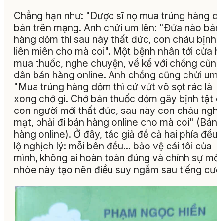
Chẳng hạn như: "Dược sĩ nọ mua trúng hàng 
bán trên mạng. Anh chửi um lên: "Đứa nào bán
hàng dỏm thì sau này thất đức, con cháu bịnh 
liên miên cho mà coi". Một bệnh nhân tới cửa h
mua thuốc, nghe chuyện, về kể với chồng cũng
dân bán hàng online. Anh chồng cũng chửi um 
"Mua trúng hàng dỏm thì cứ vứt vô sọt rác là
xong chớ gì. Chớ bán thuốc dỏm gây bịnh tật 
con người mới thất đức, sau này con cháu ngh
mạt, phải đi bán hàng online cho mà coi" (Bán
hàng online). Ở đây, tác giả để cả hai phía đều
lộ nghịch lý: mỗi bên đều… bảo vệ cái tôi của
mình, không ai hoàn toàn đúng và chính sự mờ
nhòe này tạo nên điều suy ngẫm sau tiếng cườ