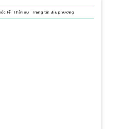
ốc tế
Thời sự
Trang tin địa phương
ch xã hội
Pháp luật
Chuyển đổi số
Thể thao
Văn