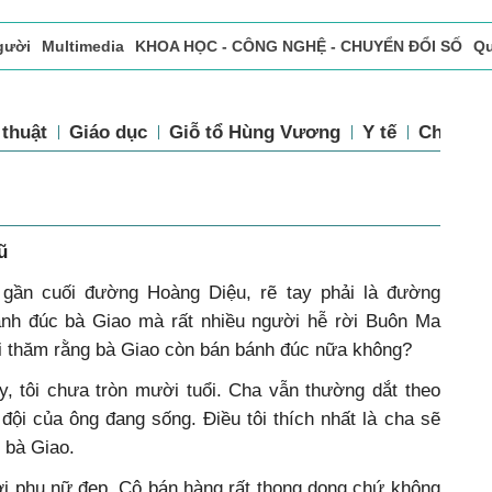
gười
Multimedia
KHOA HỌC - CÔNG NGHỆ - CHUYỂN ĐỔI SỐ
Qu
ọc báo in
Tòa soạn - Bạn đọc
Vấn Đề Bạn Đọc Quan Tâm
 thuật
Giáo dục
Giỗ tổ Hùng Vương
Y tế
Chính sá
ũ
 gần cuối đường Hoàng Diệu, rẽ tay phải là đường
nh đúc bà Giao mà rất nhiều người hễ rời Buôn Ma
ỏi thăm rằng bà Giao còn bán bánh đúc nữa không?
, tôi chưa tròn mười tuổi. Cha vẫn thường dắt theo
ội của ông đang sống. Điều tôi thích nhất là cha sẽ
 bà Giao.
ời phụ nữ đẹp. Cô bán hàng rất thong dong chứ không