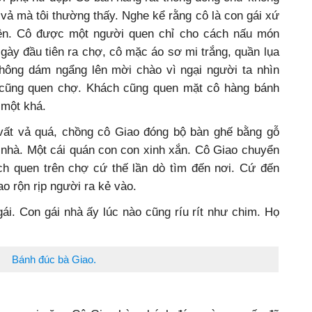
vả mà tôi thường thấy. Nghe kể rằng cô là con gái xứ
ên. Cô được một người quen chỉ cho cách nấu món
ày đầu tiên ra chợ, cô mặc áo sơ mi trắng, quần lụa
hông dám ngẩng lên mời chào vì ngại người ta nhìn
o cũng quen chợ. Khách cũng quen mặt cô hàng bánh
 một khá.
i vất vả quá, chồng cô Giao đóng bộ bàn ghế bằng gỗ
 nhà. Một cái quán con con xinh xắn. Cô Giao chuyển
h quen trên chợ cứ thế lần dò tìm đến nơi. Cứ đến
ao rộn rịp người ra kẻ vào.
ái. Con gái nhà ấy lúc nào cũng ríu rít như chim. Họ
Bánh đúc bà Giao.