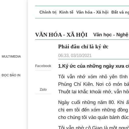
Chính trị
Kinh tế
Văn hóa - Xã hội
Đất và n
Doanh nghiệp giới thiệu
Phóng sự - Ký sự
Đ
VĂN HÓA - XÃ HỘI
Văn học - Nghệ
Phải đâu chỉ là ký ức
Zalo
06:33, 03/10/2021
MULTIMEDIA
1.Ký ức của những ngày xưa c
Facebook
ĐỌC BÁO IN
Tôi vẫn nhớ xóm nhỏ yên tĩnh
Phùng Chí Kiên. Nơi có món bá
Zalo
Thuột lại khắc khoải nhớ, vẫn h
Ngày cuối những năm 80. Khi ấy
chị em tôi đến xóm những đồng đ
cho chúng tôi vào quán bánh đúc
Tôi vẫn nhớ cô Giao là một ngư