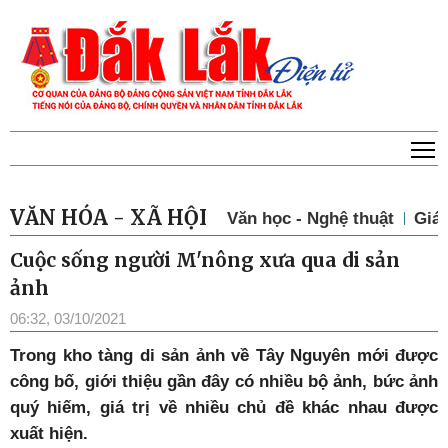
T
VĂN HÓA - XÃ HỘI
Văn học - Nghệ thuật
Giá
Cuộc sống người M'nông xưa qua di sản
ảnh
06:32, 03/10/2021
T
rong kho tàng di sản ảnh về Tây Nguyên mới được
công bố, giới thiệu gần đây có nhiều bộ ảnh, bức ảnh
quý hiếm, giá trị về nhiều chủ đề khác nhau được
xuất hiện.