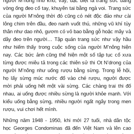
người M’nông như khố, váy, đặc biệt là trang sức bằng
vòng ống đeo cổ tay, khuyên tai bằng ngà voi. Trang sức
của người M’nông thời đó cũng có nét độc đáo như cài
lông chim trên đầu, đeo nanh vuốt thú, những vũ khí tùy
thân như dao nhỏ, gươm có vỏ bao bằng gỗ hoặc mây và
dây đeo trên người… Tập quán trang sức như vậy hầu
như hiếm thấy trong cuộc sống của người M’nông hiện
nay. Các bức ảnh cũng thể hiện một số tập tục cổ xưa
từng được miêu tả trong các thiên sử thi Ot N’drong của
người M’nông như uống rượu bằng sừng. Trong lễ hội,
họ lấy sừng múc nước đổ vào ché rượu, người được
mời phải uống hết một vài sừng. Các chàng trai thi đố
nhau, ai uống được nhiều sừng là người khỏe mạnh. Với
kiểu uống bằng sừng, nhiều người ngất ngây trong men
rượu, vui chơi hết mình.
Những năm 1948 - 1950, khi mới 27 tuổi, nhà dân tộc
học Georges Condominas đã đến Việt Nam và lên cao