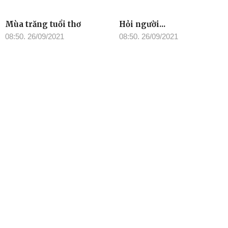
Mùa trăng tuổi thơ
Hỏi người...
08:50, 26/09/2021
08:50, 26/09/2021
TIN ĐỌC NHIỀU
Cơ quan chủ quản: Tỉnh ủy Đắk Lắk
Giấy phép xuất bản số 31/GP-BTTTT ngày 21/01/2022 của Bộ
TT-TT
Giám đốc: Đào Phạm Hoàng Quyên
Tòa soạn: 23 Lê Duẩn, Phường Buôn Ma Thuột, tỉnh Đắk Lắk
Điện thoại: (0262) 3852383 - 3810414 - Fax: (0262) 3810451 -
Email: toasoan.baodaklak@gmail.com
Ghi rõ nguồn “Báo Đắk Lắk Điện tử” khi phát hành lại thông tin từ
website này
Các trang ngoài sẽ mở ra tại cửa sổ mới. Báo Đắk Lắk không
chịu trách nhiệm nội dung các trang này