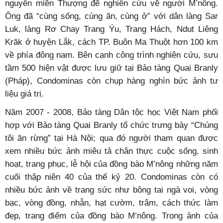
nguyên miền Thượng để nghiên cứu về người M’nông.
Ông đã “cùng sống, cùng ăn, cùng ở” với dân làng Sar
Luk, làng Rơ Chay Trang Ýu, Trang Hách, Ndut Liêng
Krăk ở huyện Lắk, cách TP. Buôn Ma Thuột hơn 100 km
về phía đông nam. Bên cạnh công trình nghiên cứu, sưu
tầm 500 hiện vật được lưu giữ tại Bảo tàng Quai Branly
(Pháp), Condominas còn chụp hàng nghìn bức ảnh tư
liệu giá trị.
Năm 2007 - 2008, Bảo tàng Dân tộc học Việt Nam phối
hợp với Bảo tàng Quai Branly tổ chức trưng bày “Chúng
tôi ăn rừng” tại Hà Nội; qua đó người tham quan được
xem nhiều bức ảnh miêu tả chân thực cuộc sống, sinh
hoạt, trang phục, lễ hội của đồng bào M’nông những năm
cuối thập niên 40 của thế kỷ 20. Condominas còn có
nhiều bức ảnh về trang sức như bông tai ngà voi, vòng
bạc, vòng đồng, nhẫn, hạt cườm, trâm, cách thức làm
đẹp, trang điểm của đồng bào M’nông. Trong ảnh của