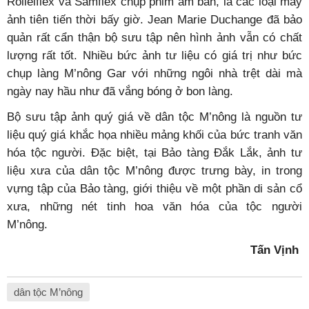
Rolleiflex và Samflex chụp phim âm bản, là các loại máy
ảnh tiên tiến thời bấy giờ. Jean Marie Duchange đã bảo
quản rất cẩn thận bộ sưu tập nên hình ảnh vẫn có chất
lượng rất tốt. Nhiều bức ảnh tư liệu có giá trị như bức
chụp làng M’nông Gar với những ngôi nhà trệt dài mà
ngày nay hầu như đã vắng bóng ở bon làng.
Bộ sưu tập ảnh quý giá về dân tộc M’nông là nguồn tư
liệu quý giá khắc họa nhiều mảng khối của bức tranh văn
hóa tộc người. Đặc biệt, tại Bảo tàng Đắk Lắk, ảnh tư
liệu xưa của dân tộc M’nông được trưng bày, in trong
vựng tập của Bảo tàng, giới thiệu về một phần di sản cổ
xưa, những nét tinh hoa văn hóa của tộc người
M’nông.
Tấn Vịnh
dân tộc M’nông