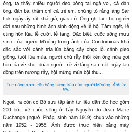
ông, ta thấy nhiều người đeo bông tai ngà voi, cả đàn
ông, đàn bà, thậm chí cả trẻ em, chứng tỏ rằng làng Sar
Luk ngày ấy rất khá giả, giàu có. Ông ghi lại cho người
đời sau những hình ảnh sinh động về lễ hội Tâm ngết, lễ
cúng hồn lúa, lễ cưới, lễ tang. Đặc biệt, cuộc sống mưu
sinh của người M’nông trong ảnh của Condominas khá
đặc sắc với cảnh trỉa lúa bằng cây chọc lỗ, cảnh gieo
giống, tuốt lúa mùa, người chủ rẫy thổi kèn ống nứa gọi
hồn lúa về kho, đoàn người trở về làng sau một ngày lao
động trên nương rẫy, hội mừng mùa bội thu...
Tục uống rượu cần bằng sừng trâu của người M'nông.
Ảnh tư
liệu
Ngoài ra còn có Bộ sưu tập ảnh tư liệu dân tộc học gồm
200 bức về cuộc sống ở Tây Nguyên do Jean Marie
Duchange (người Pháp, sinh năm 1919) chụp vào những
năm 1952 - 1955. Ảnh được thực hiện bằng máy