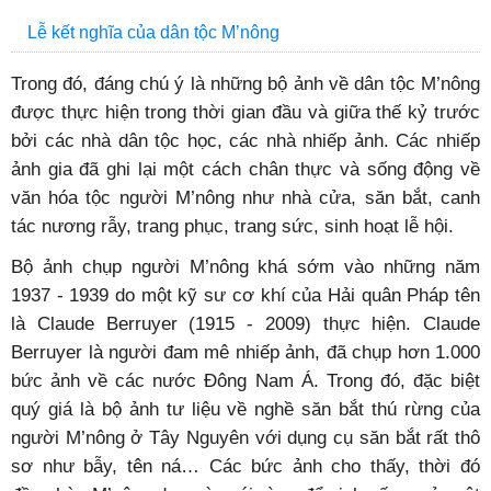
Lễ kết nghĩa của dân tộc M’nông
Trong đó, đáng chú ý là những bộ ảnh về dân tộc M’nông
được thực hiện trong thời gian đầu và giữa thế kỷ trước
bởi các nhà dân tộc học, các nhà nhiếp ảnh. Các nhiếp
ảnh gia đã ghi lại một cách chân thực và sống động về
văn hóa tộc người M’nông như nhà cửa, săn bắt, canh
tác nương rẫy, trang phục, trang sức, sinh hoạt lễ hội.
Bộ ảnh chụp người M’nông khá sớm vào những năm
1937 - 1939 do một kỹ sư cơ khí của Hải quân Pháp tên
là Claude Berruyer (1915 - 2009) thực hiện. Claude
Berruyer là người đam mê nhiếp ảnh, đã chụp hơn 1.000
bức ảnh về các nước Đông Nam Á. Trong đó, đặc biệt
quý giá là bộ ảnh tư liệu về nghề săn bắt thú rừng của
người M’nông ở Tây Nguyên với dụng cụ săn bắt rất thô
sơ như bẫy, tên ná… Các bức ảnh cho thấy, thời đó