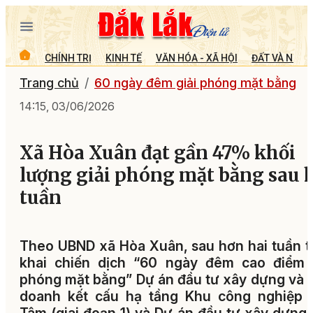
CHÍNH TRỊ
KINH TẾ
VĂN HÓA - XÃ HỘI
ĐẤT VÀ NGƯỜ
Trang chủ
60 ngày đêm giải phóng mặt bằng
14:15, 03/06/2026
Xã Hòa Xuân đạt gần 47% khối
lượng giải phóng mặt bằng sau 
tuần
Theo UBND xã Hòa Xuân, sau hơn hai tuần t
khai chiến dịch “60 ngày đêm cao điểm g
phóng mặt bằng” Dự án đầu tư xây dựng và 
doanh kết cấu hạ tầng Khu công nghiệp 