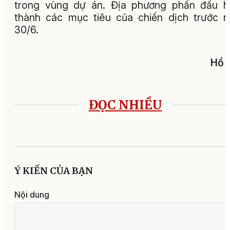
trong vùng dự án. Địa phương phấn đấu h
thành các mục tiêu của chiến dịch trước 
30/6.
Hồ 
ĐỌC NHIỀU
Ý KIẾN CỦA BẠN
Nội dung