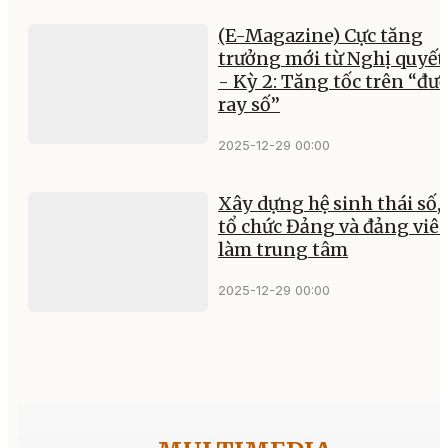
(E-Magazine) Cực tăng
trưởng mới từ Nghị quyết
- Kỳ 2: Tăng tốc trên “đư
ray số”
2025-12-29 00:00
Xây dựng hệ sinh thái số, 
tổ chức Đảng và đảng viê
làm trung tâm
2025-12-29 00:00