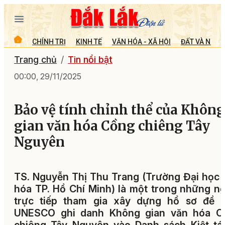
CHÍNH TRỊ
KINH TẾ
VĂN HÓA - XÃ HỘI
ĐẤT VÀ NGƯỜ
Trang chủ
Tin nổi bật
00:00, 29/11/2025
Bảo vệ tính chỉnh thể của Không
gian văn hóa Cồng chiêng Tây
Nguyên
TS. Nguyễn Thị Thu Trang (Trường Đại học
hóa TP. Hồ Chí Minh) là một trong những n
trực tiếp tham gia xây dựng hồ sơ đề n
UNESCO ghi danh Không gian văn hóa C