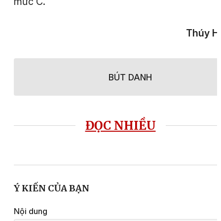
mức C.
Thúy H
BÚT DANH
ĐỌC NHIỀU
Ý KIẾN CỦA BẠN
Nội dung