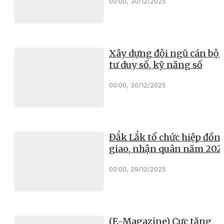
00:00, 30/12/2025
Xây dựng đội ngũ cán bộ 
tư duy số, kỹ năng số
00:00, 30/12/2025
Đắk Lắk tổ chức hiệp đồn
giao, nhận quân năm 202
00:00, 29/12/2025
(E-Magazine) Cực tăng