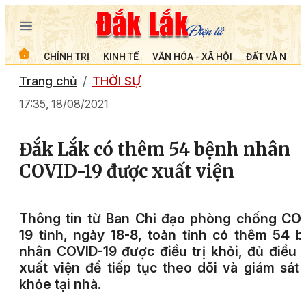
CHÍNH TRỊ
KINH TẾ
VĂN HÓA - XÃ HỘI
ĐẤT VÀ NGƯỜ
Trang chủ
THỜI SỰ
17:35, 18/08/2021
Đắk Lắk có thêm 54 bệnh nhân
COVID-19 được xuất viện
Thông tin từ Ban Chỉ đạo phòng chống CO
19 tỉnh, ngày 18-8, toàn tỉnh có thêm 54 
nhân COVID-19 được điều trị khỏi, đủ điều 
xuất viện để tiếp tục theo dõi và giám sát
khỏe tại nhà.