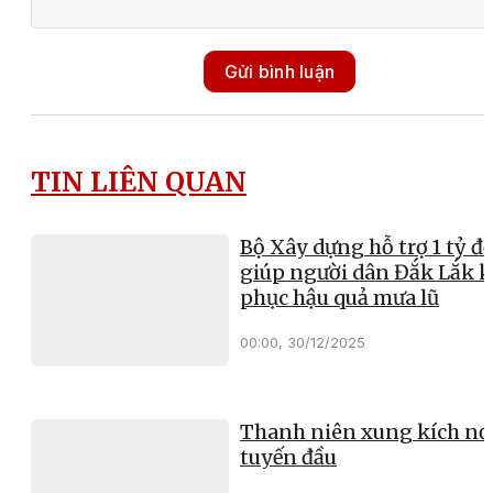
Gửi bình luận
TIN LIÊN QUAN
Bộ Xây dựng hỗ trợ 1 tỷ đ
giúp người dân Đắk Lắk 
phục hậu quả mưa lũ
00:00, 30/12/2025
Thanh niên xung kích nơ
tuyến đầu