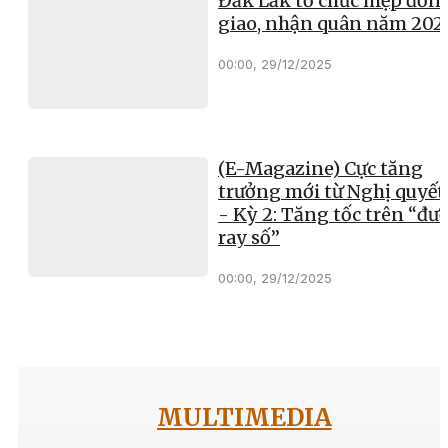
Đắk Lắk tổ chức hiệp đồn
giao, nhận quân năm 202
00:00, 29/12/2025
(E-Magazine) Cực tăng
trưởng mới từ Nghị quyết
- Kỳ 2: Tăng tốc trên “đư
ray số”
00:00, 29/12/2025
MULTIMEDIA