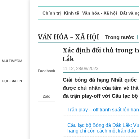
Chính trị
Kinh tế
Văn hóa - Xã hội
Đất và n
Doanh nghiệp giới thiệu
Phóng sự - Ký sự
Đ
VĂN HÓA - XÃ HỘI
Trong nước
Xác định đối thủ trong t
Zalo
Lắk
MULTIMEDIA
11:12, 28/08/2023
Facebook
Giải bóng đá hạng Nhất quốc g
ĐỌC BÁO IN
được chủ nhân của tấm vé thăn
đá trận play-off với Câu lạc b
Zalo
Trận play – off tranh suất lên h
Câu lạc bộ Bóng đá Đắk Lắk: Vư
hạng chỉ còn cách một trận đấu