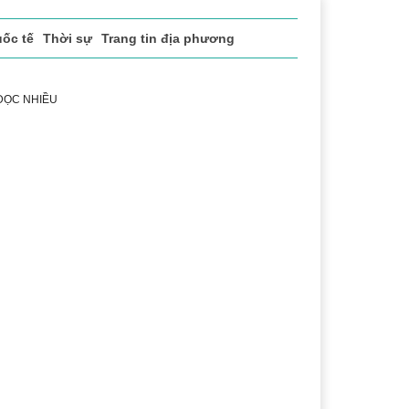
ốc tế
Thời sự
Trang tin địa phương
 ĐỌC NHIỀU
uật
Chuyển đổi số
Thể thao
Văn hóa