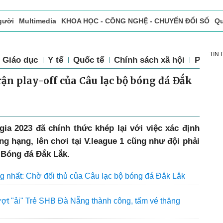
gười
Multimedia
KHOA HỌC - CÔNG NGHỆ - CHUYỂN ĐỔI SỐ
Qu
ọc báo in
Tòa soạn - Bạn đọc
Vấn Đề Bạn Đọc Quan Tâm
TIN
Giáo dục
Y tế
Quốc tế
Chính sách xã hội
Pháp l
rận play-off của Câu lạc bộ bóng đá Đắk
ia 2023 đã chính thức khép lại với việc xác định
g hạng, lên chơi tại V.league 1 cũng như đội phải
ộ Bóng đá Đắk Lắk.
ạng nhất: Chờ đối thủ của Câu lạc bộ bóng đá Đắk Lắk
ợt "ải" Trẻ SHB Đà Nẵng thành công, tấm vé thăng