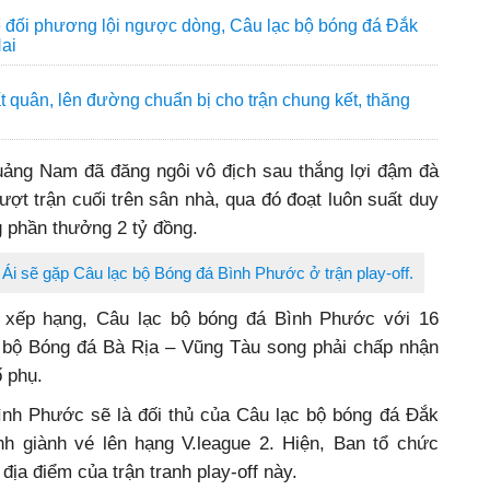
ể đối phương lội ngược dòng, Câu lạc bộ bóng đá Đắk
Nai
 quân, lên đường chuẩn bị cho trận chung kết, thăng
ảng Nam đã đăng ngôi vô địch sau thắng lợi đậm đà
ượt trận cuối trên sân nhà, qua đó đoạt luôn suất duy
g phần thưởng 2 tỷ đồng.
 Ái sẽ gặp Câu lạc bộ Bóng đá Bình Phước ở trận play-off.
g xếp hạng, Câu lạc bộ bóng đá Bình Phước với 16
 bộ Bóng đá Bà Rịa – Vũng Tàu song phải chấp nhận
 phụ.
nh Phước sẽ là đối thủ của Câu lạc bộ bóng đá Đắk
ịnh giành vé lên hạng V.league 2. Hiện, Ban tổ chức
địa điểm của trận tranh play-off này.