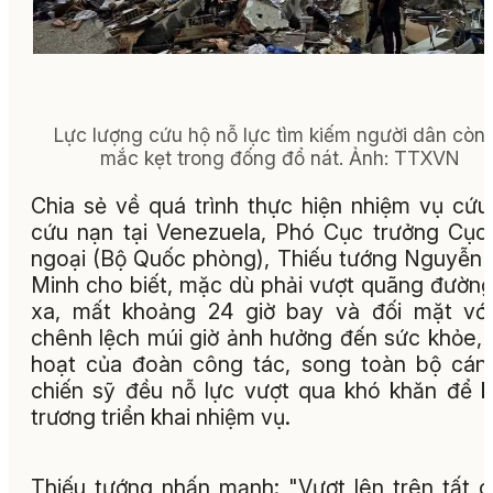
Lực lượng cứu hộ nỗ lực tìm kiếm người dân còn 
mắc kẹt trong đống đổ nát. Ảnh: TTXVN
Chia sẻ về quá trình thực hiện nhiệm vụ cứu
cứu nạn tại Venezuela, Phó Cục trưởng Cục
ngoại (Bộ Quốc phòng), Thiếu tướng Nguyễn
Minh cho biết, mặc dù phải vượt quãng đường
xa, mất khoảng 24 giờ bay và đối mặt vớ
chênh lệch múi giờ ảnh hưởng đến sức khỏe, 
hoạt của đoàn công tác, song toàn bộ cán
chiến sỹ đều nỗ lực vượt qua khó khăn để 
trương triển khai nhiệm vụ.
Thiếu tướng nhấn mạnh: "Vượt lên trên tất c