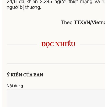
24/6 đã khiến 2.295 người thiệt mạng và 11
người bị thương.
Theo
TTXVN/Vietn
ĐỌC NHIỀU
Ý KIẾN CỦA BẠN
Nội dung