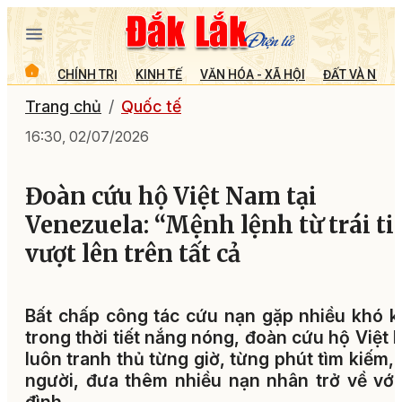
CHÍNH TRỊ
KINH TẾ
VĂN HÓA - XÃ HỘI
ĐẤT VÀ NGƯỜ
Trang chủ
Quốc tế
16:30, 02/07/2026
Đoàn cứu hộ Việt Nam tại
Venezuela: “Mệnh lệnh từ trái t
vượt lên trên tất cả
Bất chấp công tác cứu nạn gặp nhiều khó 
trong thời tiết nắng nóng, đoàn cứu hộ Việt
luôn tranh thủ từng giờ, từng phút tìm kiếm,
người, đưa thêm nhiều nạn nhân trở về với