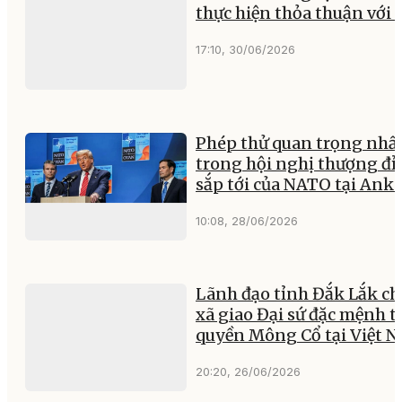
thực hiện thỏa thuận với
17:10, 30/06/2026
Phép thử quan trọng nhấ
trong hội nghị thượng đỉ
sắp tới của NATO tại Ank
10:08, 28/06/2026
Lãnh đạo tỉnh Đắk Lắk ch
xã giao Đại sứ đặc mệnh 
quyền Mông Cổ tại Việt 
20:20, 26/06/2026