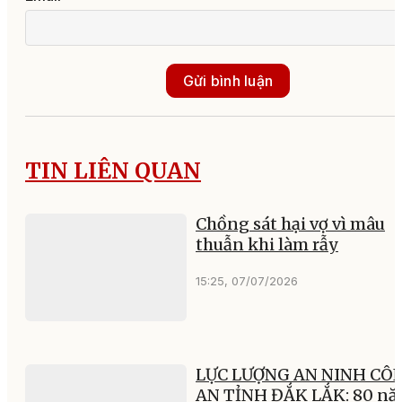
Gửi bình luận
TIN LIÊN QUAN
Chồng sát hại vợ vì mâu
thuẫn khi làm rẫy
15:25, 07/07/2026
LỰC LƯỢNG AN NINH CÔ
AN TỈNH ĐẮK LẮK: 80 n