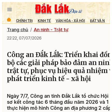
CHÍNH TRỊ
KINH TẾ
VĂN HÓA - XÃ HỘI
ĐẤT VÀ NGƯỜ
Trang chủ
An ninh - Trật tự
22:22, 07/07/2026
Công an Đắk Lắk: Triển khai đồ
bộ các giải pháp bảo đảm an nin
trật tự, phục vụ hiệu quả nhiệm 
phát triển kinh tế - xã hội
Ngày 7/7, Công an tỉnh Đắk Lắk tổ chức Hội 
sơ kết công tác 6 tháng đầu năm 2026 và 1
thực hiện mô hình Công an địa phương 2 cấp