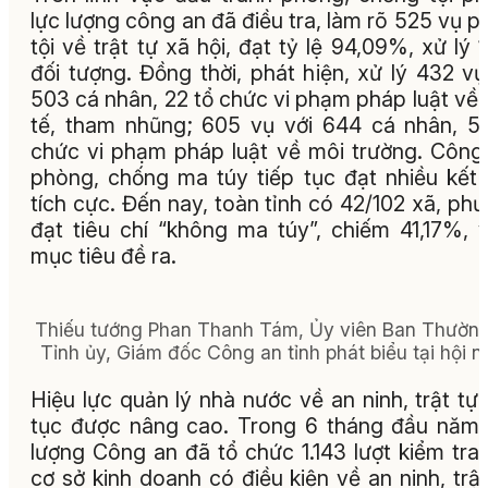
lực lượng công an đã điều tra, làm rõ 525 vụ 
tội về trật tự xã hội, đạt tỷ lệ 94,09%, xử lý 1
đối tượng. Đồng thời, phát hiện, xử lý 432 vụ
503 cá nhân, 22 tổ chức vi phạm pháp luật về 
tế, tham nhũng; 605 vụ với 644 cá nhân, 5
chức vi phạm pháp luật về môi trường. Công
phòng, chống ma túy tiếp tục đạt nhiều kết
tích cực. Đến nay, toàn tỉnh có 42/102 xã, ph
đạt tiêu chí “không ma túy”, chiếm 41,17%, 
mục tiêu đề ra.
Thiếu tướng Phan Thanh Tám, Ủy viên Ban Thườn
Tỉnh ủy, Giám đốc Công an tỉnh phát biểu tại hội ng
Hiệu lực quản lý nhà nước về an ninh, trật tự 
tục được nâng cao. Trong 6 tháng đầu năm,
lượng Công an đã tổ chức 1.143 lượt kiểm tra
cơ sở kinh doanh có điều kiện về an ninh, trật