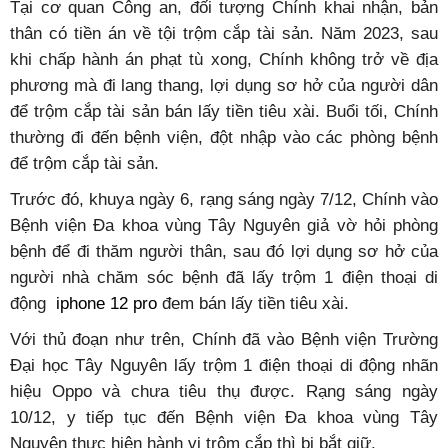
Tại cơ quan Công an, đối tượng Chính khai nhận, bản
thân có tiền án về tội trộm cắp tài sản. Năm 2023, sau
khi chấp hành án phạt tù xong, Chính không trở về địa
phương mà đi lang thang, lợi dụng sơ hở của người dân
để trộm cắp tài sản bán lấy tiền tiêu xài. Buổi tối, Chính
thường đi đến bệnh viện, đột nhập vào các phòng bệnh
để trộm cắp tài sản.
Trước đó, khuya ngày 6, rạng sáng ngày 7/12, Chính vào
Bệnh viện Đa khoa vùng Tây Nguyên giả vờ hỏi phòng
bệnh để đi thăm người thân, sau đó lợi dụng sơ hở của
người nhà chăm sóc bệnh đã lấy trộm 1 điện thoại di
động
iphone 12 pro
đem bán lấy tiền tiêu xài.
Với thủ đoạn như trên, Chính đã vào Bệnh viện Trường
Đại học Tây Nguyên lấy trộm 1 điện thoại di động nhãn
hiệu Oppo và chưa tiêu thụ được. Rạng sáng ngày
10/12, y tiếp tục đến Bệnh viện Đa khoa vùng Tây
Nguyên thực hiện hành vi trộm cắp thì bị bắt giữ.