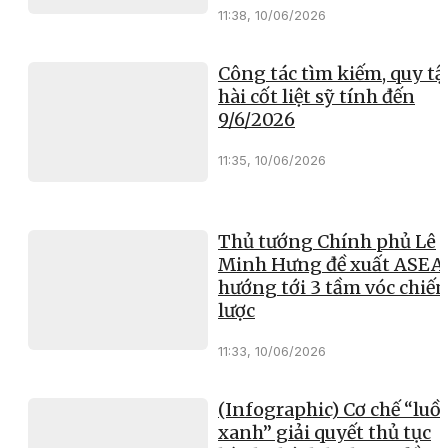
11:38, 10/06/2026
Công tác tìm kiếm, quy tậ
hài cốt liệt sỹ tính đến
9/6/2026
11:35, 10/06/2026
Thủ tướng Chính phủ Lê
Minh Hưng đề xuất ASEA
hướng tới 3 tầm vóc chiến
lược
11:33, 10/06/2026
(Infographic) Cơ chế “luồ
xanh” giải quyết thủ tục