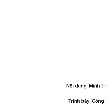
Nội dung:
Minh Th
Trình bày:
Công Đ