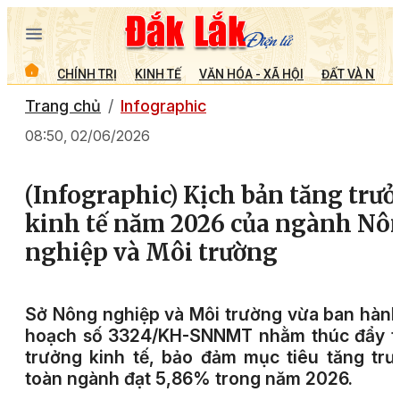
CHÍNH TRỊ
KINH TẾ
VĂN HÓA - XÃ HỘI
ĐẤT VÀ NGƯỜ
Trang chủ
Infographic
08:50, 02/06/2026
(Infographic) Kịch bản tăng trư
kinh tế năm 2026 của ngành Nô
nghiệp và Môi trường
Sở Nông nghiệp và Môi trường vừa ban hàn
hoạch số 3324/KH-SNNMT nhằm thúc đẩy t
trưởng kinh tế, bảo đảm mục tiêu tăng tr
toàn ngành đạt 5,86% trong năm 2026.