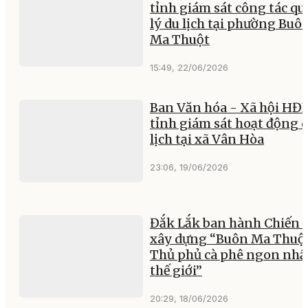
tỉnh giám sát công tác q
lý du lịch tại phường Buô
Ma Thuột
15:49, 22/06/2026
Ban Văn hóa - Xã hội HĐ
tỉnh giám sát hoạt động 
lịch tại xã Vân Hòa
23:06, 19/06/2026
Đắk Lắk ban hành Chiến 
xây dựng “Buôn Ma Thuộ
Thủ phủ cà phê ngon nhấ
thế giới”
20:29, 18/06/2026