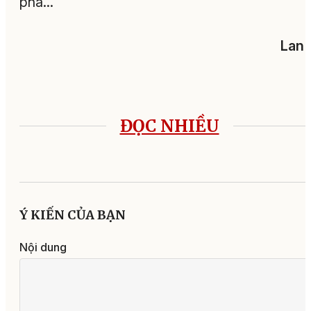
phá...
Lan 
ĐỌC NHIỀU
Ý KIẾN CỦA BẠN
Nội dung